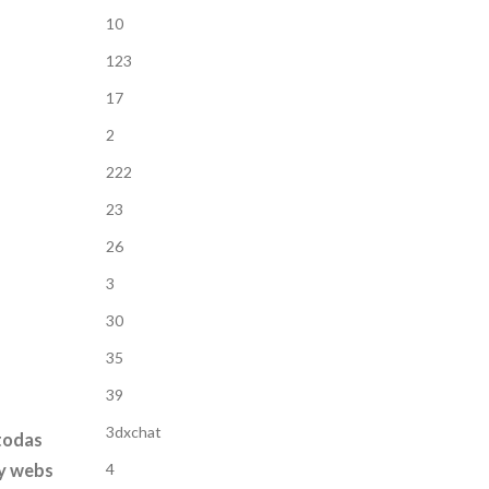
10
123
17
2
222
23
26
3
30
35
39
3dxchat
todas
4
 y webs