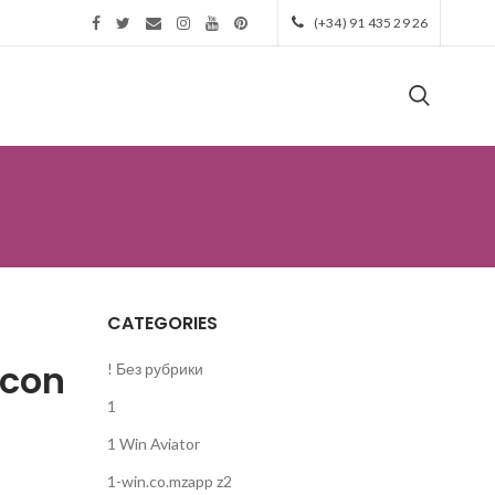
(+34) 91 435 29 26
CATEGORIES
 con
! Без рубрики
1
1 Win Aviator
1-win.co.mzapp z2