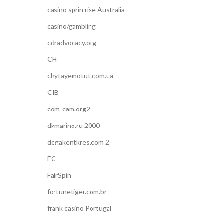
casino sprin rise Australia
casino/gambling
cdradvocacy.org
CH
chytayemotut.com.ua
CIB
com-cam.org2
dkmarino.ru 2000
dogakentkres.com 2
EC
FairSpin
fortunetiger.com.br
frank casino Portugal