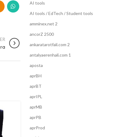
AI tools
AI tools / EdTech / Student tools
amminex.net 2
ancorZ 2500
ER
ankaratarotfali.com 2
Bra
antalyaerenhali.com 1
aposta
aprBH
aprBT
aprIPL
aprMB
22
aprPB
JAN
aprProd