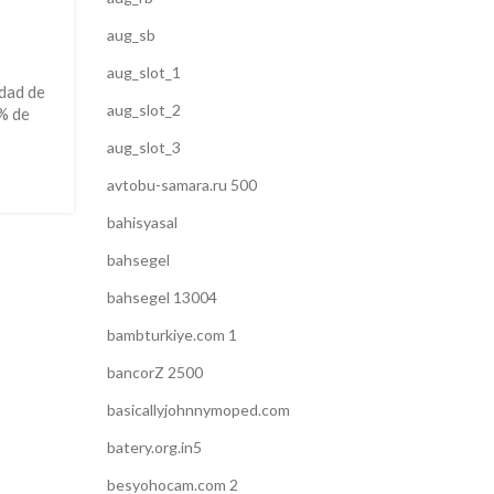
aug_sb
aug_slot_1
idad de
aug_slot_2
% de
aug_slot_3
avtobu-samara.ru 500
bahisyasal
bahsegel
bahsegel 13004
bambturkiye.com 1
bancorZ 2500
basicallyjohnnymoped.com
batery.org.in5
besyohocam.com 2