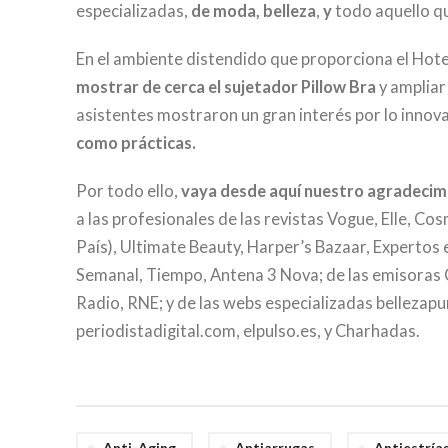
especializadas,
de moda, belleza
,
y
todo aquello q
En el ambiente distendido que proporciona el Hotel
mostrar de cerca el sujetador Pillow Bra
y ampliar
asistentes mostraron un gran interés por lo innov
como prácticas.
Por todo ello,
vaya desde aquí nuestro agradecimi
a las profesionales de las revistas Vogue, Elle, Cos
País), Ultimate Beauty, Harper’s Bazaar, Expertos e
Semanal, Tiempo, Antena 3 Nova; de las emisoras 
Radio, RNE; y de las webs especializadas belleza
periodistadigital.com, elpulso.es, y Charhadas.
Anti-Aging
Antiarrugas
Antiestría