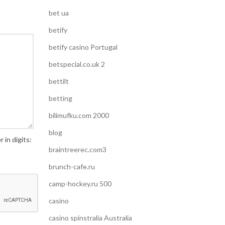
bet ua
betify
betify casino Portugal
betspecial.co.uk 2
bettilt
betting
bilimufku.com 2000
blog
 in digits:
braintreerec.com3
brunch-cafe.ru
camp-hockey.ru 500
casino
casino spinstralia Australia