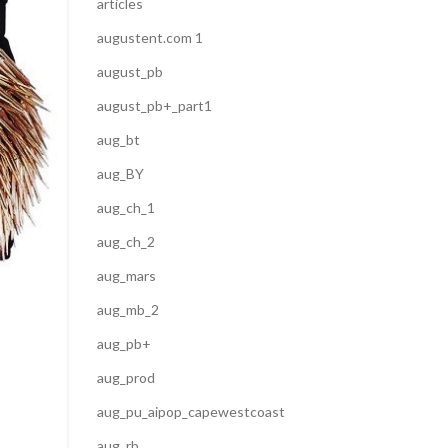
articles
augustent.com 1
NOTICIAS
august_pb
El Arte del Tatuaje en los s
august_pb+_part1
aug_bt
0
Posted by
Marta
aug_BY
El tatuaje, ha sido sin duda alguna, uno de los pr
medios que los hombres adoptaron para decora
aug_ch_1
cuerpo y para protegerse del ...
aug_ch_2
CONTINUE READING
aug_mars
aug_mb_2
aug_pb+
aug_prod
aug_pu_aipop_capewestcoast
aug_rb