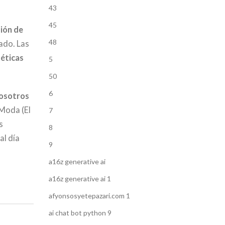
43
45
ión de
48
ado. Las
téticas
5
50
6
nosotros
 Moda (El
7
s
8
al día
9
a16z generative ai
a16z generative ai 1
afyonsosyetepazari.com 1
ai chat bot python 9