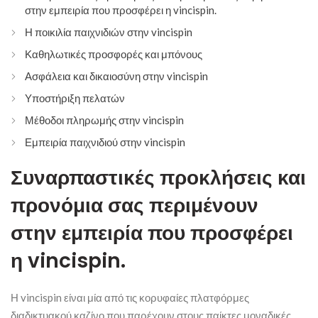
στην εμπειρία που προσφέρει η vincispin.
Η ποικιλία παιχνιδιών στην vincispin
Καθηλωτικές προσφορές και μπόνους
Ασφάλεια και δικαιοσύνη στην vincispin
Υποστήριξη πελατών
Μέθοδοι πληρωμής στην vincispin
Εμπειρία παιχνιδιού στην vincispin
Συναρπαστικές προκλήσεις και
προνόμια σας περιμένουν
στην εμπειρία που προσφέρει
η vincispin.
Η vincispin είναι μία από τις κορυφαίες πλατφόρμες
διαδικτυακού καζίνο που παρέχουν στους παίκτες μοναδικές