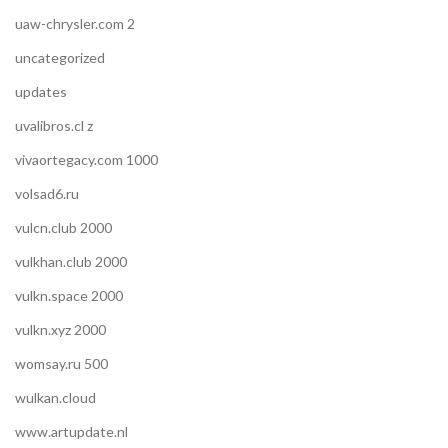
uaw-chrysler.com 2
uncategorized
updates
uvalibros.cl z
vivaortegacy.com 1000
volsad6.ru
vulcn.club 2000
vulkhan.club 2000
vulkn.space 2000
vulkn.xyz 2000
womsay.ru 500
wulkan.cloud
www.artupdate.nl