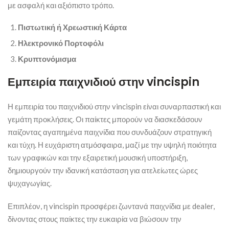
με ασφαλή και αξιόπιστο τρόπο.
Πιστωτική ή Χρεωστική Κάρτα
Ηλεκτρονικό Πορτοφόλι
Κρυπτονόμισμα
Εμπειρία παιχνιδιού στην vincispin
Η εμπειρία του παιχνιδιού στην vincispin είναι συναρπαστική και
γεμάτη προκλήσεις. Οι παίκτες μπορούν να διασκεδάσουν
παίζοντας αγαπημένα παιχνίδια που συνδυάζουν στρατηγική
και τύχη. Η ευχάριστη ατμόσφαιρα, μαζί με την υψηλή ποιότητα
των γραφικών και την εξαιρετική μουσική υποστήριξη,
δημιουργούν την ιδανική κατάσταση για ατελείωτες ώρες
ψυχαγωγίας.
Επιπλέον, η vincispin προσφέρει ζωντανά παιχνίδια με dealer,
δίνοντας στους παίκτες την ευκαιρία να βιώσουν την