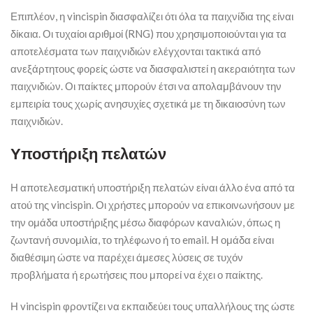
Επιπλέον, η vincispin διασφαλίζει ότι όλα τα παιχνίδια της είναι
δίκαια. Οι τυχαίοι αριθμοί (RNG) που χρησιμοποιούνται για τα
αποτελέσματα των παιχνιδιών ελέγχονται τακτικά από
ανεξάρτητους φορείς ώστε να διασφαλιστεί η ακεραιότητα των
παιχνιδιών. Οι παίκτες μπορούν έτσι να απολαμβάνουν την
εμπειρία τους χωρίς ανησυχίες σχετικά με τη δικαιοσύνη των
παιχνιδιών.
Υποστήριξη πελατών
Η αποτελεσματική υποστήριξη πελατών είναι άλλο ένα από τα
ατού της vincispin. Οι χρήστες μπορούν να επικοινωνήσουν με
την ομάδα υποστήριξης μέσω διαφόρων καναλιών, όπως η
ζωντανή συνομιλία, το τηλέφωνο ή το email. Η ομάδα είναι
διαθέσιμη ώστε να παρέχει άμεσες λύσεις σε τυχόν
προβλήματα ή ερωτήσεις που μπορεί να έχει ο παίκτης.
Η vincispin φροντίζει να εκπαιδεύει τους υπαλλήλους της ώστε