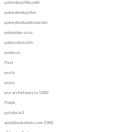
pokerdom24kz.wiki
pokerdomkaz.live
pokerdomkazahstan.biz
pokerplay-ru.ru
pokervdom.info
posko.ru
Post
posts
press
psy-archetypes.ru 1000
Public
pytube.io3
quickbooksfixes.com 1000