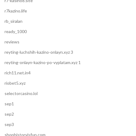
r7-kasino8.site
r7kazino.life
rb_siralan
ready_1000
reviews
reyting-luchshih-kazino-onlayn.xyz 3
reyting-onlayn-kazino-po-vyplatam.xyz 1
rich11.net.in4
riobet5.xyz
selectorcasino.lol
sep1
sep2
sep3
shophistoryisfun.com