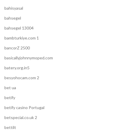
bahisyasal
bahsegel
bahsegel 13004
bambturkiye.com 1
bancorZ 2500
basicallyjohnnymoped.com
batery.org.in5
besyohocam.com 2
bet ua
betify
betify casino Portugal
betspecial.co.uk 2
bettilt