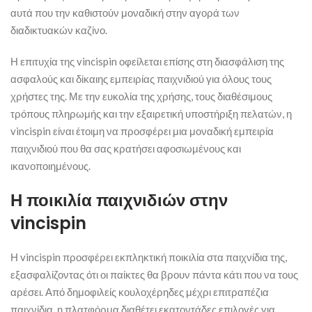
αυτά που την καθιστούν μοναδική στην αγορά των
διαδικτυακών καζίνο.
Η επιτυχία της vincispin οφείλεται επίσης στη διασφάλιση της
ασφαλούς και δίκαιης εμπειρίας παιχνιδιού για όλους τους
χρήστες της. Με την ευκολία της χρήσης, τους διαθέσιμους
τρόπους πληρωμής και την εξαιρετική υποστήριξη πελατών, η
vincispin είναι έτοιμη να προσφέρει μια μοναδική εμπειρία
παιχνιδιού που θα σας κρατήσει αφοσιωμένους και
ικανοποιημένους.
Η ποικιλία παιχνιδιών στην
vincispin
Η vincispin προσφέρει εκπληκτική ποικιλία στα παιχνίδια της,
εξασφαλίζοντας ότι οι παίκτες θα βρουν πάντα κάτι που να τους
αρέσει. Από δημοφιλείς κουλοχέρηδες μέχρι επιτραπέζια
παιχνίδια, η πλατφόρμα διαθέτει εκατοντάδες επιλογές για