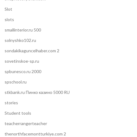
Slot
slots
smallinterior.ru 500
solnyshko102.ru
sondakikaguncelhaber.com 2
sovetinskoe-sp.ru
spbunesco.ru 2000
spschool.ru
stkbank.ru Пинко казино 5000 RU
stories
Student tools
teacherrangerteacher
thenorthfacemontturkiye.com 2