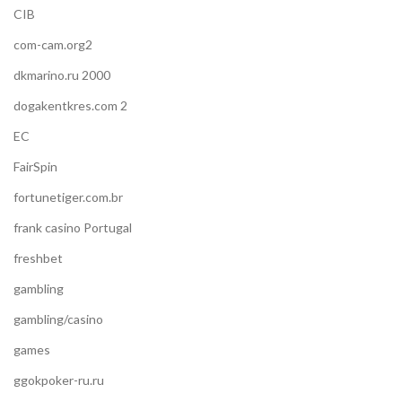
CIB
com-cam.org2
dkmarino.ru 2000
dogakentkres.com 2
EC
FairSpin
fortunetiger.com.br
frank casino Portugal
freshbet
gambling
gambling/casino
games
ggokpoker-ru.ru