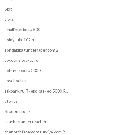
Slot
slots
smallinterior.ru 500
solnyshko102.ru
sondakikaguncelhaber.com 2
sovetinskoe-sp.ru
spbunesco.ru 2000
spschool.ru
stkbank.ru Пинко казино 5000 RU
stories
Student tools
teacherrangerteacher
thenorthfacemontturkiye.com 2