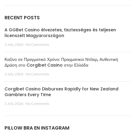
RECENT POSTS
A GGBet Casino élvezetes, tisztességes és teljesen
licenszelt Magyarországon
1 July, 2026
No Comments
Καζίνο σε Πραγματικό Χρόνο: Πραγματικοί Ντίλερ, Αυθεντική
Δράση στο Corgibet Casino στην Ελλάδα
1 July, 2026
No Comments
Corgibet Casino Disburses Rapidly for New Zealand
Gamblers Every Time
1 July, 2026
No Comments
PILLOW BRA EN INSTAGRAM