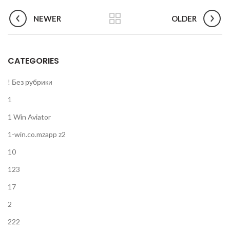
NEWER
OLDER
CATEGORIES
! Без рубрики
1
1 Win Aviator
1-win.co.mzapp z2
10
123
17
2
222