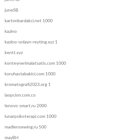
juneSB
kartonbardakci.net 1000
kazino
kazino-onlayn-reyting.xyz 1
kentt.xyz
konteynerimalatsatis.com 1000
koruhastabakici.com 1000
kromatografi2023.org 1
laopcion.com.co
lenovo-smart.ru 2000
lunarpsikoterapi.com 1000
madlensewing.ru 500
mayBH