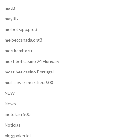
mayBT
mayRB
melbet-app.pro3
melbetcanada.org3
mortkombx.ru
most bet casino 24 Hungary
most bet casino Portugal
muk-severomorsk.ru 500
NEW
News
nictok.ru 500
Noticias
okggpoker.lol