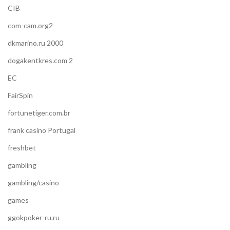
CIB
com-cam.org2
dkmarino.ru 2000
dogakentkres.com 2
EC
FairSpin
fortunetiger.com.br
frank casino Portugal
freshbet
gambling
gambling/casino
games
ggokpoker-ru.ru