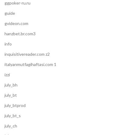
ggpoker-ru.ru
guide
gvideon.com
hanzbet.br.com3
info
inquisitivereader.com z2
italyanmutfagihaftasi.com 1
izzi
july_bh
july_bt
july_btprod
july_bt_s
july_ch