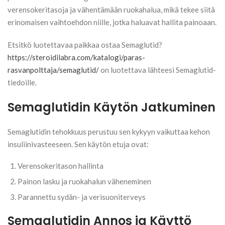
verensokeritasoja ja vähentämään ruokahalua, mikä tekee siitä
erinomaisen vaihtoehdon niille, jotka haluavat hallita painoaan.
Etsitkö luotettavaa paikkaa ostaa Semaglutid?
https://steroidilabra.com/katalogi/paras-
rasvanpolttaja/semaglutid/
on luotettava lähteesi Semaglutid-
tiedoille.
Semaglutidin Käytön Jatkuminen
Semaglutidin tehokkuus perustuu sen kykyyn vaikuttaa kehon
insuliinivasteeseen. Sen käytön etuja ovat:
Verensokeritason hallinta
Painon lasku ja ruokahalun väheneminen
Parannettu sydän- ja verisuoniterveys
Semaglutidin Annos ja Käyttö