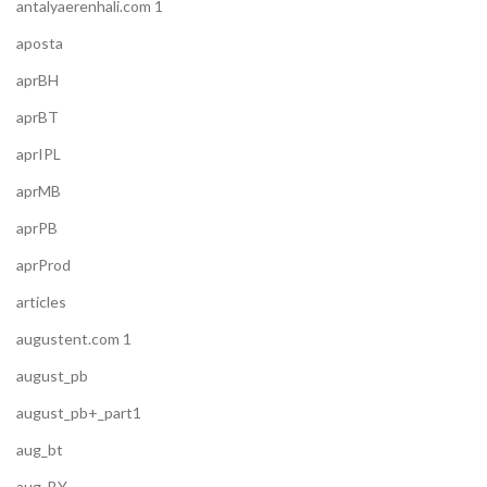
antalyaerenhali.com 1
aposta
aprBH
aprBT
aprIPL
aprMB
aprPB
aprProd
articles
augustent.com 1
august_pb
august_pb+_part1
aug_bt
aug_BY