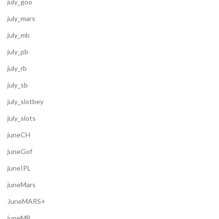
july_goo
july_mars
july_mb
july_pb
july_rb
july_sb
july_slotbey
july_slots
juneCH
juneGof
juneIPL
juneMars
JuneMARS+
juneMB