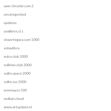
uaw-chrysler.com 2
uncategorized
updates
uvalibros.cl z
vivaortegacy.com 1000
volsad6.ru
vulcn.club 2000
vulkhan.club 2000
vulkn.space 2000
vulkn.xyz 2000
womsay.ru 500
wulkan.cloud
www.artupdate.nl