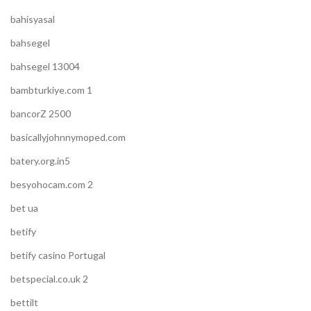
bahisyasal
bahsegel
bahsegel 13004
bambturkiye.com 1
bancorZ 2500
basicallyjohnnymoped.com
batery.org.in5
besyohocam.com 2
bet ua
betify
betify casino Portugal
betspecial.co.uk 2
bettilt