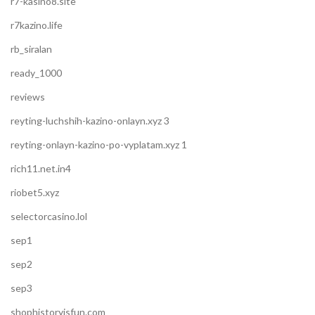
r7-kasino8.site
r7kazino.life
rb_siralan
ready_1000
reviews
reyting-luchshih-kazino-onlayn.xyz 3
reyting-onlayn-kazino-po-vyplatam.xyz 1
rich11.net.in4
riobet5.xyz
selectorcasino.lol
sep1
sep2
sep3
shophistoryisfun.com