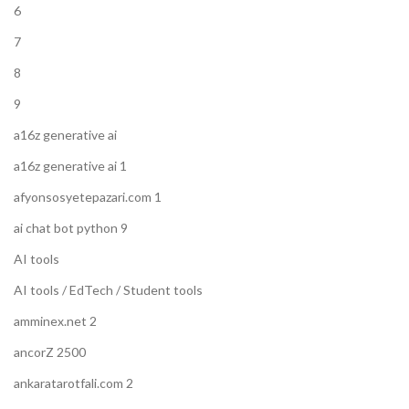
6
7
8
9
a16z generative ai
a16z generative ai 1
afyonsosyetepazari.com 1
ai chat bot python 9
AI tools
AI tools / EdTech / Student tools
amminex.net 2
ancorZ 2500
ankaratarotfali.com 2