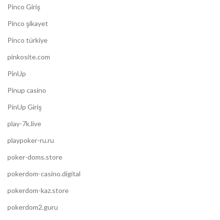
Pinco Giriş
Pinco şikayet
Pinco türkiye
pinkosite.com
PinUp
Pinup casino
PinUp Giriş
play-7k.live
playpoker-ru.ru
poker-doms.store
pokerdom-casino.digital
pokerdom-kaz.store
pokerdom2.guru