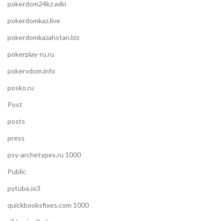
pokerdom24kz.wiki
pokerdomkaz.live
pokerdomkazahstan.biz
pokerplay-ru.ru
pokervdom.info
posko.ru
Post
posts
press
psy-archetypes.ru 1000
Public
pytube.io3
quickbooksfixes.com 1000