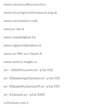
www.cauciucuribucuresti.ro
www.churchgrowthresearch.org.uk
www.coronatest-rv.de
www.jo-sie.nl
www.sepabelgium.be
www.sigarenfabrieken.nl
www.un-film-sur-riquet.fr
www.weisse-magie.co
xn—-dtbkiflvcasmm.xn--p1ai 500
xn--80aaaiarepjsfqo6ayv.xn--p1ai 500
xn--80aaakdhy2am2ay9l.xn--p1ai 500
xn--b1amash.xn--p1ai 2000
ysftesisat.com 2