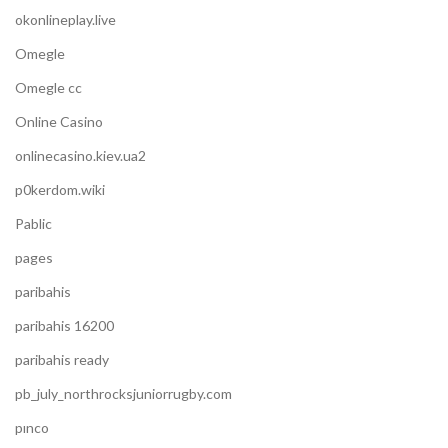
okonlineplay.live
Omegle
Omegle cc
Online Casino
onlinecasino.kiev.ua2
p0kerdom.wiki
Pablic
pages
paribahis
paribahis 16200
paribahis ready
pb_july_northrocksjuniorrugby.com
pınco