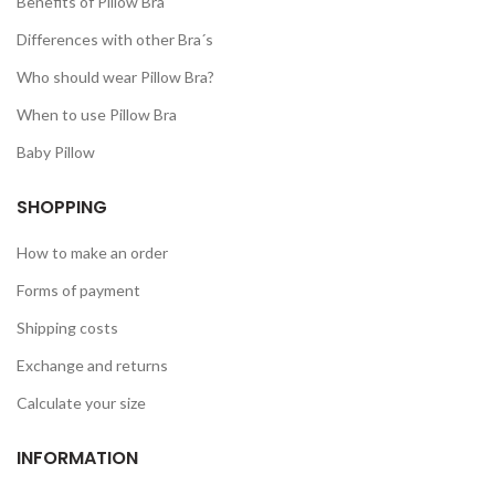
Benefits of Pillow Bra
Differences with other Bra´s
Who should wear Pillow Bra?
When to use Pillow Bra
Baby Pillow
SHOPPING
How to make an order
Forms of payment
Shipping costs
Exchange and returns
Calculate your size
INFORMATION