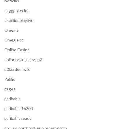
Noticias
okggpoker.lol
okonlineplay.live
Omegle
Omegle cc
Online Casino
onlinecasino.kiev.ua2
p0kerdom.wiki
Pablic
pages
paribahis
paribahis 16200
paribahis ready
pb_july_northrocksjuniorrugby.com