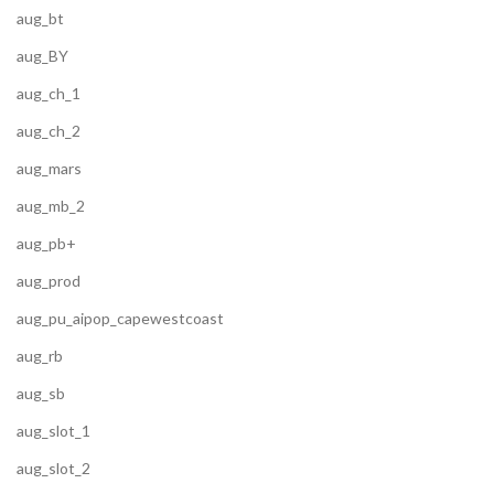
aug_bt
aug_BY
aug_ch_1
aug_ch_2
aug_mars
aug_mb_2
aug_pb+
aug_prod
aug_pu_aipop_capewestcoast
aug_rb
aug_sb
aug_slot_1
aug_slot_2