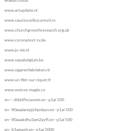
wulkan.cloud
www.artupdate.nl
www.cauciucuribucuresti.ro
www.churchgrowthresearch.org.uk
www.coronatest-rv.de
www.jo-sie.nl
www.sepabelgium.be
www.sigarenfabrieken.nl
www.un-film-sur-riquet.fr
www.weisse-magie.co
xn—-dtbkiflvcasmm.xn--p1ai 500
xn--80aaaiarepjsfqo6ayv.xn--p1ai 500
xn--80aaakdhy2am2ay9l.xn--p1ai 500
xn--b1amash.xn--p1ai 2000