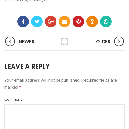
NEWER
OLDER
LEAVE A REPLY
Your email address will not be published.
Required fields are
*
marked
Comment