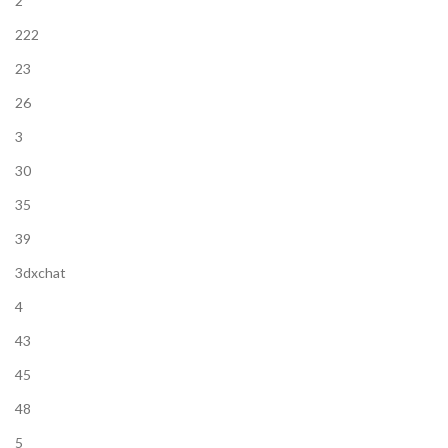
2
222
23
26
3
30
35
39
3dxchat
4
43
45
48
5