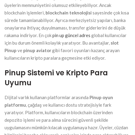
üyelerin memnuniyetini olumsuz etkileyebiliyor. Ancak
blockchain işlemleri,
blockchain teknolojisi
sayesinde çok kısa
sürede tamamlanabiliyor. Ayrıca merkeziyetsiz yapıları, banka
onaylarına ihtiyaç duyulmaması, transfer giderlerini de düşük
rakama indiriyor. En çok
pin up güncel adres
global kullanıcılar
için bu durum önemli kolaylık yaratıyor. Bu avantajlar,
slot
Pinup
ve
pinup aviator
gibi favori oyunları kazanç arayan
kullanıcıların kripto paralara geçmesine etki ediyor.
Pinup Sistemi ve Kripto Para
Uyumu
Dijital varlık kullanan platformlar arasında
Pinup oyun
platformu
, çağdaş ve kullanıcı dostu stratejisiyle fark
yaratıyor. Platform, kullanıcıların blockchain üzerinden
depozito işlemi ve para alma sürecini güvenli şekilde
uygulamasını mümkün kılacak uygulamaya hazır. Üyeler, cüzdan