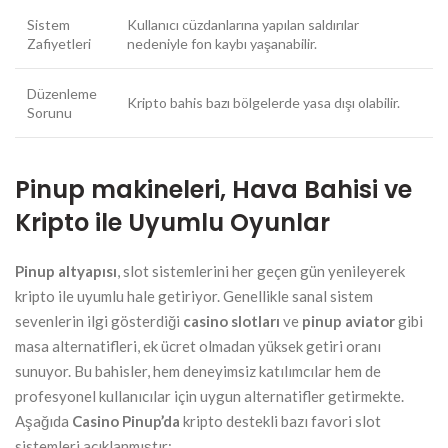
Sistem
Kullanıcı cüzdanlarına yapılan saldırılar
Zafiyetleri
nedeniyle fon kaybı yaşanabilir.
Düzenleme
Kripto bahis bazı bölgelerde yasa dışı olabilir.
Sorunu
Pinup makineleri, Hava Bahisi ve
Kripto ile Uyumlu Oyunlar
Pinup altyapısı
, slot sistemlerini her geçen gün yenileyerek
kripto ile uyumlu hale getiriyor. Genellikle sanal sistem
sevenlerin ilgi gösterdiği
casino slotları
ve
pinup aviator
gibi
masa alternatifleri, ek ücret olmadan yüksek getiri oranı
sunuyor. Bu bahisler, hem deneyimsiz katılımcılar hem de
profesyonel kullanıcılar için uygun alternatifler getirmekte.
Aşağıda
Casino Pinup’da
kripto destekli bazı favori slot
sistemleri açıklanmıştır: