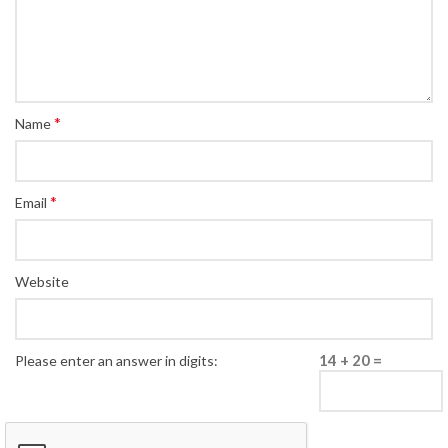
*
Name
*
Email
Website
14 + 20 =
Please enter an answer in digits: