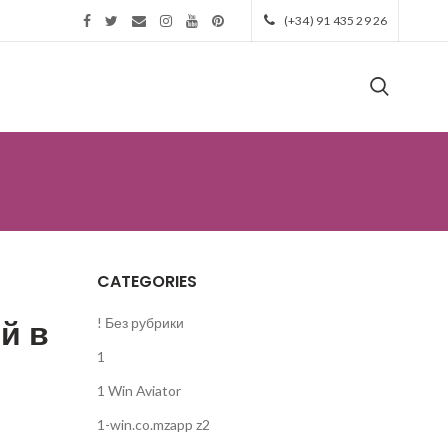
(+34) 91 435 29 26
CATEGORIES
й в
! Без рубрики
1
1 Win Aviator
1-win.co.mzapp z2