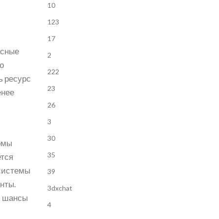
10
123
17
усные
2
о
222
ь ресурс
23
енее
26
3
30
рмы
35
ется
 системы
39
нты.
3dxchat
и шансы
4