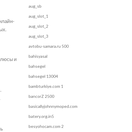
aug_sb
aug_slot_1
нлайн-
aug_slot_2
ых.
aug_slot_3
avtobu-samara.ru 500
bahisyasal
плюсы и
bahsegel
bahsegel 13004
bambturkiye.com 1
.
bancorZ 2500
.
basicallyjohnnymoped.com
batery.org.in5
besyohocam.com 2
ть