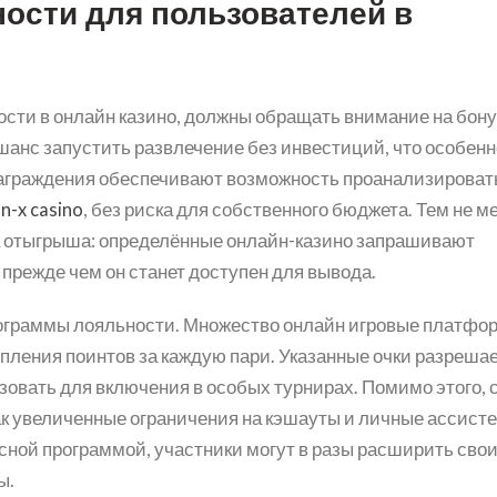
сти для пользователей в
сти в онлайн казино, должны обращать внимание на бон
анс запустить развлечение без инвестиций, что особенн
награждения обеспечивают возможность проанализироват
n-x casino
, без риска для собственного бюджета. Тем не м
 отыгрыша: определённые онлайн-казино запрашивают
прежде чем он станет доступен для вывода.
ограммы лояльности. Множество онлайн игровые платфо
пления поинтов за каждую пари. Указанные очки разреша
зовать для включения в особых турнирах. Помимо этого,
ак увеличенные ограничения на кэшауты и личные ассисте
сной программой, участники могут в разы расширить сво
ы.