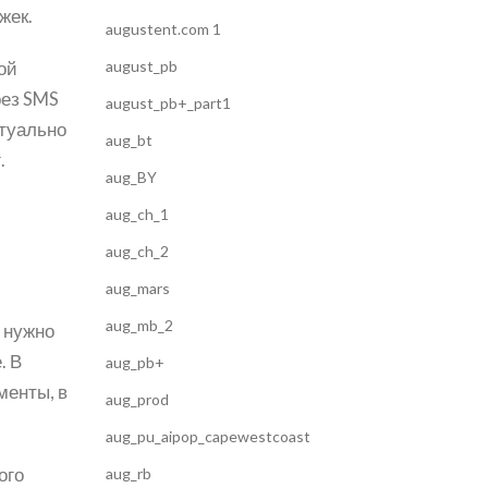
жек.
augustent.com 1
august_pb
ой
рез SMS
august_pb+_part1
ктуально
aug_bt
.
aug_BY
aug_ch_1
aug_ch_2
aug_mars
aug_mb_2
 нужно
. В
aug_pb+
менты, в
aug_prod
aug_pu_aipop_capewestcoast
aug_rb
ого