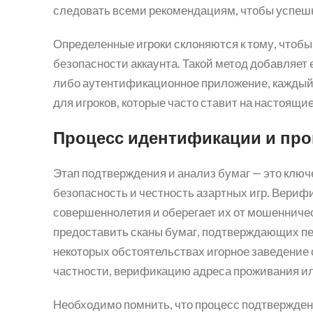
следовать всеми рекомендациям, чтобы успешн
Определенные игроки склоняются к тому, что
безопасности аккаунта. Такой метод добавляет
либо аутентификационное приложение, каждый р
для игроков, которые часто ставит на настоящи
Процесс идентификации и про
Этап подтверждения и анализ бумаг — это ключ
безопасность и честность азартных игр. Вериф
совершеннолетия и оберегает их от мошенниче
предоставить сканы бумаг, подтверждающих пер
некоторых обстоятельствах игорное заведение
частности, верификацию адреса проживания ил
Необходимо помнить, что процесс подтверждени