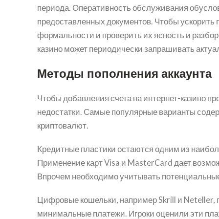
периода. Оперативность обслуживания обуслов
предоставленных документов. Чтобы ускорить 
формальности и проверить их ясность и разбор
казино может периодически запрашивать акту
Методы пополнения аккаунта
Чтобы добавления счета на интернет-казино пр
недостатки. Самые популярные варианты содер
криптовалют.
Кредитные пластики остаются одним из наибол
Применение карт Visa и MasterCard дает возмож
Впрочем необходимо учитывать потенциальные
Цифровые кошельки, например Skrill и Neteller
минимальные платежи. Игроки оценили эти плат