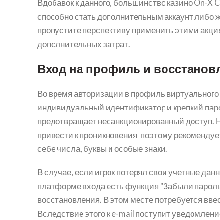
Вдобавок к данного, большинство казино On-X C
способно стать дополнительным аккаунт либо ж
пропустите перспективу применить этими акци
дополнительных затрат.
Вход на профиль и восстановл
Во время авторизации в профиль виртуального 
индивидуальный идентификатор и крепкий паро
предотвращает несанкционированный доступ. 
привести к проникновения, поэтому рекомендуе
себе числа, буквы и особые знаки.
В случае, если игрок потерял свои учетные дан
платформе входа есть функция "Забыли пароль?
восстановления. В этом месте потребуется ввес
Вследствие этого к e-mail поступит уведомлен