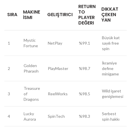
RETURN
DIKKAT
MAKINE
TO
SIRA
GELIŞTIRICI
ÇEKEN
İSMI
PLAYER
YAN
DEĞERI
Büyük kat
Mystic
1
NetPlay
%99.1
sayılı free
Fortune
spin
İkramiye
Golden
2
PlayMaster
%98.7
define
Pharaoh
minigame
Treasure
Wild işaret
3
of
ReelWorks
%98.5
genişlemesi
Dragons
Lucky
Serbest
4
SpinTech
%98.3
Aurora
spin hakkı