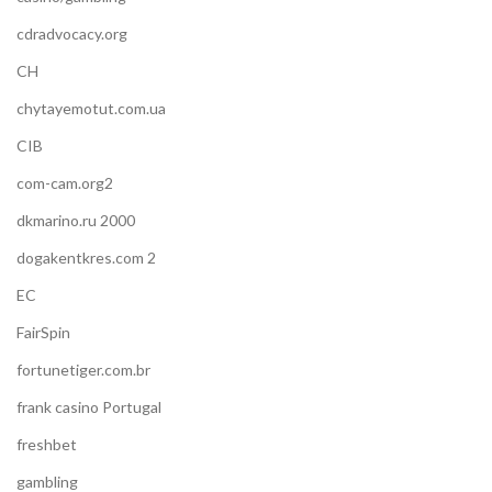
cdradvocacy.org
CH
chytayemotut.com.ua
CIB
com-cam.org2
dkmarino.ru 2000
dogakentkres.com 2
EC
FairSpin
fortunetiger.com.br
frank casino Portugal
freshbet
gambling