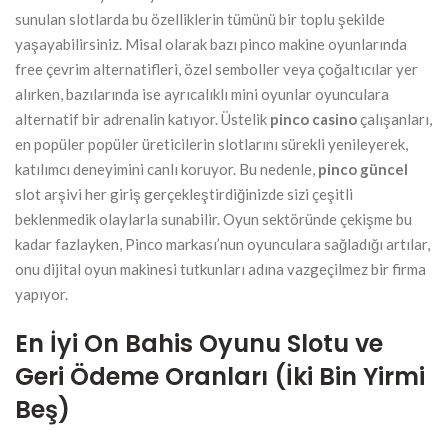
sunulan slotlarda bu özelliklerin tümünü bir toplu şekilde
yaşayabilirsiniz. Misal olarak bazı pinco makine oyunlarında
free çevrim alternatifleri, özel semboller veya çoğaltıcılar yer
alırken, bazılarında ise ayrıcalıklı mini oyunlar oyunculara
alternatif bir adrenalin katıyor. Üstelik
pinco casino
çalışanları,
en popüler popüler üreticilerin slotlarını sürekli yenileyerek,
katılımcı deneyimini canlı koruyor. Bu nedenle,
pinco güncel
slot arşivi her giriş gerçekleştirdiğinizde sizi çeşitli
beklenmedik olaylarla sunabilir. Oyun sektöründe çekişme bu
kadar fazlayken, Pinco markası’nun oyunculara sağladığı artılar,
onu dijital oyun makinesi tutkunları adına vazgeçilmez bir firma
yapıyor.
En İyi On Bahis Oyunu Slotu ve
Geri Ödeme Oranları (İki Bin Yirmi
Beş)