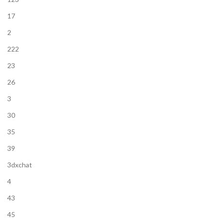
17
2
222
23
26
3
30
35
39
3dxchat
4
43
45