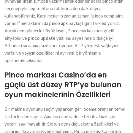
oynayabilirsiniz, mobil yazılımı istek edenler adına pinco indir
seçeneğiyle cep telefonu tabletinizden da kolayca
kullanabilirsiniz. Katılımcıların zaman zaman “pinco complaint
var mı?” meraklarını da
pinco apk
paylaştığını fark ediyoruz.
Ancak deneyimlerin büyük kısmı, Pinco markası’nun güçlü
altyapısı ve
pinco update
yazılımı sayesinde oldukça iyi.
Altındaki sıralamamızda her oyunun RTP yüzdesi, sağlayıcı
verisi ve yaygın özelliklerini ayrıntılı bir yöntemle
öğrenebileceksiniz.
Pinco markası Casino’da en
güçlü üst düzey RTP’ye bulunan
oyun makinelerinin Özellikleri
Bir makine oyununu seçim yaparken geri ödeme oranı en temel
faktörlerden sayılır. Ama bu oran sadece tercih almak için
yeterli sayılmayabilir. Slotun oynaklığı, ekstra özellikleri ve
tasarımı da aynı seviyede mühimdir. Pinco markası Casino’da