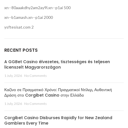
xn--80aaakdhy2am2ay9l.xn--p1ai 500
xn--b1amash.xn--p1ai 2000
ysftesisat.com 2
RECENT POSTS
A GGBet Casino élvezetes, tisztességes és teljesen
licenszelt Magyarországon
1 July, 2026
No Comments
Καζίνο σε Πραγματικό Χρόνο: Πραγματικοί Ντίλερ, Αυθεντική
Δράση στο Corgibet Casino στην Ελλάδα
1 July, 2026
No Comments
Corgibet Casino Disburses Rapidly for New Zealand
Gamblers Every Time