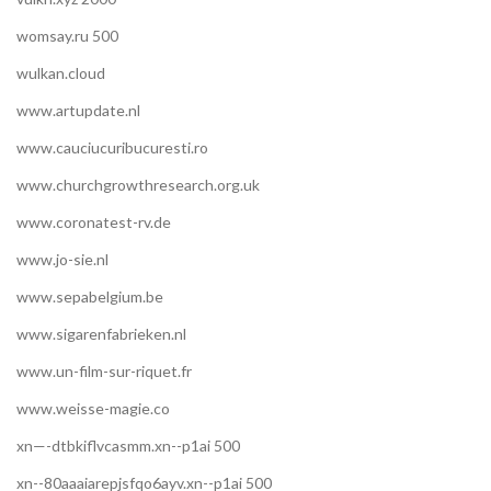
womsay.ru 500
wulkan.cloud
www.artupdate.nl
www.cauciucuribucuresti.ro
www.churchgrowthresearch.org.uk
www.coronatest-rv.de
www.jo-sie.nl
www.sepabelgium.be
www.sigarenfabrieken.nl
www.un-film-sur-riquet.fr
www.weisse-magie.co
xn—-dtbkiflvcasmm.xn--p1ai 500
xn--80aaaiarepjsfqo6ayv.xn--p1ai 500