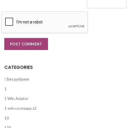
CATEGORIES
! Без рубрики
1
1 Win Aviator
1-win.co.mzapp z2
10
123