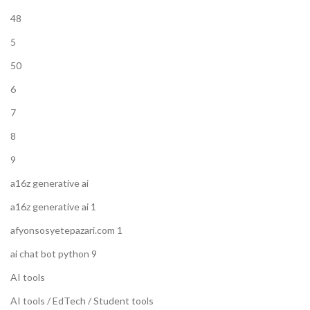
48
5
50
6
7
8
9
a16z generative ai
a16z generative ai 1
afyonsosyetepazari.com 1
ai chat bot python 9
AI tools
AI tools / EdTech / Student tools