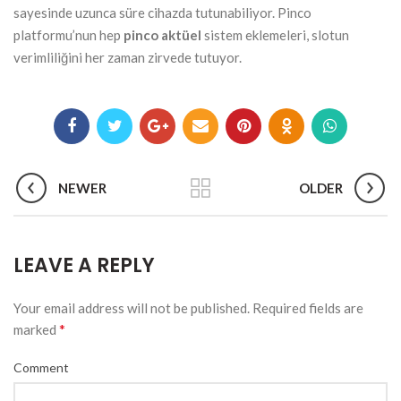
sayesinde uzunca süre cihazda tutunabiliyor. Pinco
platformu’nun hep
pinco aktüel
sistem eklemeleri, slotun
verimliliğini her zaman zirvede tutuyor.
NEWER
OLDER
LEAVE A REPLY
Your email address will not be published.
Required fields are
*
marked
Comment