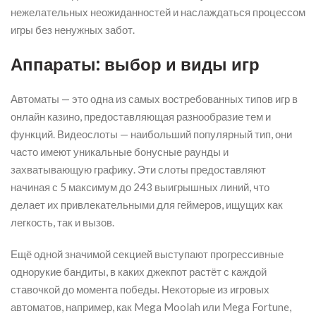
нежелательных неожиданностей и наслаждаться процессом
игры без ненужных забот.
Аппараты: выбор и виды игр
Автоматы — это одна из самых востребованных типов игр в
онлайн казино, предоставляющая разнообразие тем и
функций. Видеослоты — наибольший популярный тип, они
часто имеют уникальные бонусные раунды и
захватывающую графику. Эти слоты предоставляют
начиная с 5 максимум до 243 выигрышных линий, что
делает их привлекательными для геймеров, ищущих как
легкость, так и вызов.
Ещё одной значимой секцией выступают прогрессивные
однорукие бандиты, в каких джекпот растёт с каждой
ставочкой до момента победы. Некоторые из игровых
автоматов, например, как Mega Moolah или Mega Fortune,