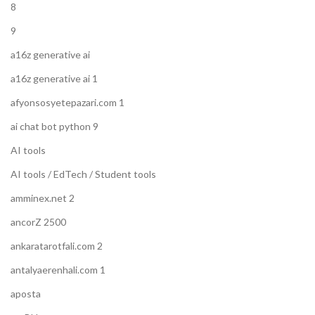
8
9
a16z generative ai
a16z generative ai 1
afyonsosyetepazari.com 1
ai chat bot python 9
AI tools
AI tools / EdTech / Student tools
amminex.net 2
ancorZ 2500
ankaratarotfali.com 2
antalyaerenhali.com 1
aposta