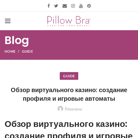
Blog
HOME
GUIDE
GUIDE
Обзор виртуального казино: создание
профиля и игровые автоматы
Pmoreno
Обзор виртуального казино:
создание профиля и игровые