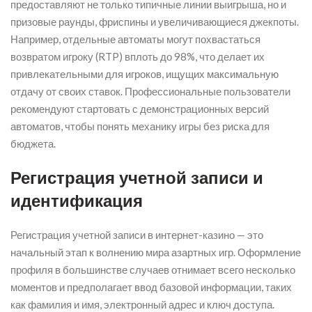
предоставляют не только типичные линии выигрыша, но и
призовые раунды, фриспины и увеличивающиеся джекпоты.
Например, отдельные автоматы могут похвастаться
возвратом игроку (RTP) вплоть до 98%, что делает их
привлекательными для игроков, ищущих максимальную
отдачу от своих ставок. Профессиональные пользователи
рекомендуют стартовать с демонстрационных версий
автоматов, чтобы понять механику игры без риска для
бюджета.
Регистрация учетной записи и
идентификация
Регистрация учетной записи в интернет-казино — это
начальный этап к волнению мира азартных игр. Оформление
профиля в большинстве случаев отнимает всего несколько
моментов и предполагает ввод базовой информации, таких
как фамилия и имя, электронный адрес и ключ доступа.