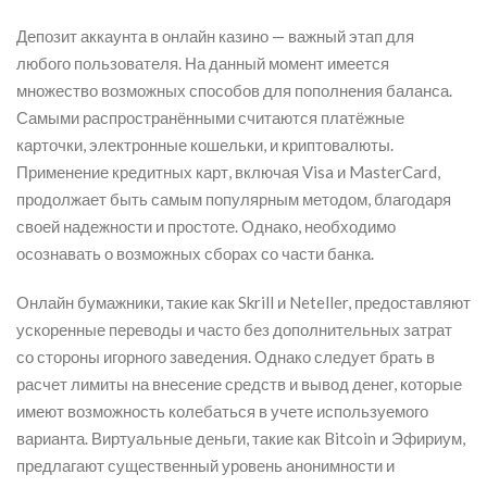
Депозит аккаунта в онлайн казино — важный этап для
любого пользователя. На данный момент имеется
множество возможных способов для пополнения баланса.
Самыми распространёнными считаются платёжные
карточки, электронные кошельки, и криптовалюты.
Применение кредитных карт, включая Visa и MasterCard,
продолжает быть самым популярным методом, благодаря
своей надежности и простоте. Однако, необходимо
осознавать о возможных сборах со части банка.
Онлайн бумажники, такие как Skrill и Neteller, предоставляют
ускоренные переводы и часто без дополнительных затрат
со стороны игорного заведения. Однако следует брать в
расчет лимиты на внесение средств и вывод денег, которые
имеют возможность колебаться в учете используемого
варианта. Виртуальные деньги, такие как Bitcoin и Эфириум,
предлагают существенный уровень анонимности и