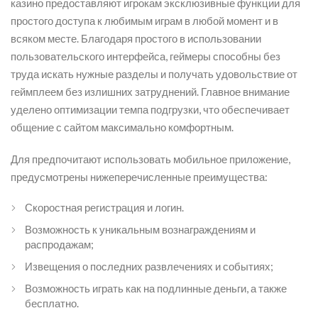
казино предоставляют игрокам эксклюзивные функции для
простого доступа к любимым играм в любой момент и в
всяком месте. Благодаря простого в использовании
пользовательского интерфейса, геймеры способны без
труда искать нужные разделы и получать удовольствие от
геймплеем без излишних затруднений. Главное внимание
уделено оптимизации темпа подгрузки, что обеспечивает
общение с сайтом максимально комфортным.
Для предпочитают использовать мобильное приложение,
предусмотрены нижеперечисленные преимущества:
Скоростная регистрация и логин.
Возможность к уникальным вознаграждениям и
распродажам;
Извещения о последних развлечениях и событиях;
Возможность играть как на подлинные деньги, а также
бесплатно.