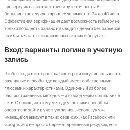
проверку их на соответствие и аутентичность. В
большинстве случаев процесс занимает от 24 до 48 часа.
Эффективная верификация дает возможность геймеру не
только пополнять баланс и выводить деньги без барьеров,
но и быть частью эксклюзивных акциях и бонусах.
Вход: варианты логина в учетную
запись
Чтобы входа в интернет-казино игроки могут использовать
различные способы, где каждый имеет собственными
плюсами и характеристиками. Одиночный из более
распространённых методов — это вход через социальные
сети. С помощью этому методу участники способны
оперативно зайти в учетную запись, используя уже
имеющийся аккаунт в таких сервисах, как Facebook или
Google. Это не просто бережет временные ресурсы, но и