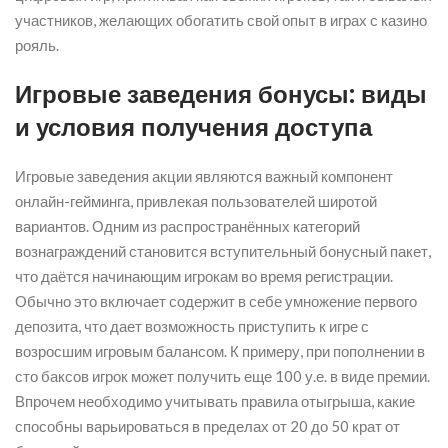
участников, желающих обогатить свой опыт в играх с казино
рояль.
Игровые заведения бонусы: виды
и условия получения доступа
Игровые заведения акции являются важный компонент
онлайн-гейминга, привлекая пользователей широтой
вариантов. Одним из распространённых категорий
вознаграждений становится вступительный бонусный пакет,
что даётся начинающим игрокам во время регистрации.
Обычно это включает содержит в себе умножение первого
депозита, что дает возможность приступить к игре с
возросшим игровым балансом. К примеру, при пополнении в
сто баксов игрок может получить еще 100 у.е. в виде премии.
Впрочем необходимо учитывать правила отыгрыша, какие
способны варьироваться в пределах от 20 до 50 крат от