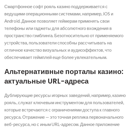
Смартфонное софт рояль казино поддерживается с
ведущими операционными системами, например, iOS и
Android. Данное позволяет геймерам применять свои
телефоны или гаджеты для абсолютного вхождения в
пространство гэмблинга. Безотносительно от применяемого
устройства, пользователи способны рассчитывать на
отличное качество визуальных и аудиоэффектов, что
обеспечивает геймплей еще более увлекательным.
Альтернативные порталы казино:
актуальные URL-адреса
Дублирующие ресурсы игорных заведений, например, казино
рояль, служат ключевым инструментом для пользователей,
которые встречаются с ограничениями доступа к главного
ресурса. Отражение — это точная реплика первоначального
веб-ресурса, но с иным URL-адресом. Данное приложение