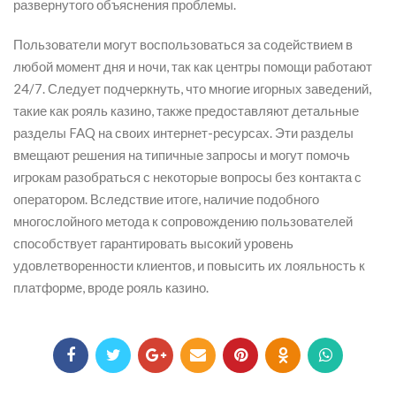
развернутого объяснения проблемы.
Пользователи могут воспользоваться за содействием в
любой момент дня и ночи, так как центры помощи работают
24/7. Следует подчеркнуть, что многие игорных заведений,
такие как рояль казино, также предоставляют детальные
разделы FAQ на своих интернет-ресурсах. Эти разделы
вмещают решения на типичные запросы и могут помочь
игрокам разобраться с некоторые вопросы без контакта с
оператором. Вследствие итоге, наличие подобного
многослойного метода к сопровождению пользователей
способствует гарантировать высокий уровень
удовлетворенности клиентов, и повысить их лояльность к
платформе, вроде рояль казино.