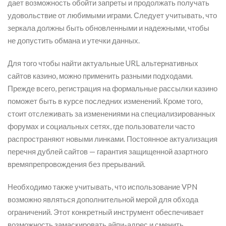
дает возможность обойти запреты и продолжать получать
удовольствие от любимыми играми. Следует учитывать, что
зеркала должны быть обновленными и надежными, чтобы
не допустить обмана и утечки данных.
Для того чтобы найти актуальные URL альтернативных
сайтов казино, можно применить разными подходами.
Прежде всего, регистрация на формальные рассылки казино
поможет быть в курсе последних изменений. Кроме того,
стоит отслеживать за изменениями на специализированных
форумах и социальных сетях, где пользователи часто
распространяют новыми линками. Постоянное актуализация
перечня дублей сайтов — гарантия защищенной азартного
времяпрепровождения без прерываний.
Необходимо также учитывать, что использование VPN
возможно являться дополнительной мерой для обхода
ограничений. Этот конкретный инструмент обеспечивает
возможность замаскировать айпи-адрес и сменить