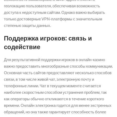
геолокацию пользователя, обеспечивая возможность
доступа к недоступным сайтам. Однако важно выбирать
только достоверные VPN-платформы с значительным
степенью защиты данных.
Поддержка игроков: связь и
содействие
Для результативной поддержки игроков в онлайн-казино
важно предоставить многообразные способы коммуникации.
Основная часть сайтов предоставляют несколько способов
связи, в том числе живой чат, электронную почту и
телефонные линии. Чат в текущем моменте считается
наиболее скоростным способом устранения проблем, так
как операторы обычно откликаются в течение короткого
времени. Онлайн электронка годится для менее экстренных
обращений, но она также гарантирует способность более