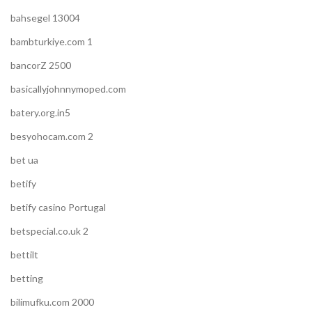
bahsegel 13004
bambturkiye.com 1
bancorZ 2500
basicallyjohnnymoped.com
batery.org.in5
besyohocam.com 2
bet ua
betify
betify casino Portugal
betspecial.co.uk 2
bettilt
betting
bilimufku.com 2000