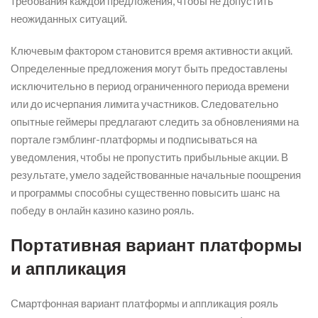
требования каждой предложения, чтобы не допустить
неожиданных ситуаций.
Ключевым фактором становится время активности акций.
Определенные предложения могут быть предоставлены
исключительно в период ограниченного периода времени
или до исчерпания лимита участников. Следовательно
опытные геймеры предлагают следить за обновлениями на
портале гэмблинг-платформы и подписываться на
уведомления, чтобы не пропустить прибыльные акции. В
результате, умело задействованные начальные поощрения
и программы способны существенно повысить шанс на
победу в онлайн казино казино рояль.
Портативная вариант платформы
и аппликация
Смартфонная вариант платформы и аппликация рояль