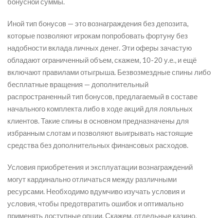
бонусной суммы.
Иной тип бонусов — это вознаграждения без депозита,
которые позволяют игрокам попробовать фортуну без
надобности вклада личных денег. Эти оферы зачастую
обладают ограниченный объем, скажем, 10-20 у.е., и ещё
включают правилами отыгрыша. Безвозмездные спины либо
бесплатные вращения — дополнительный
распространенный тип бонусов, предлагаемый в составе
начального комплекта либо в ходе акций для лояльных
клиентов. Такие спины в основном предназначены для
избранным слотам и позволяют выигрывать настоящие
средства без дополнительных финансовых расходов.
Условия приобретения и эксплуатации вознаграждений
могут кардинально отличаться между различными
ресурсами. Необходимо вдумчиво изучать условия и
условия, чтобы предотвратить ошибок и оптимально
применять доступные опции. Скажем, отдельные казино,