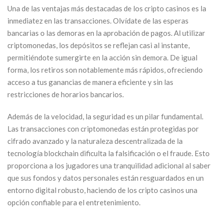
Una de las ventajas más destacadas de los cripto casinos es la
inmediatez en las transacciones. Olvídate de las esperas
bancarias o las demoras en la aprobación de pagos. Al utilizar
criptomonedas, los depósitos se reflejan casi al instante,
permitiéndote sumergirte en la acción sin demora. De igual
forma, los retiros son notablemente más rápidos, ofreciendo
acceso a tus ganancias de manera eficiente y sin las
restricciones de horarios bancarios.
Además de la velocidad, la seguridad es un pilar fundamental.
Las transacciones con criptomonedas están protegidas por
cifrado avanzado y la naturaleza descentralizada de la
tecnología blockchain dificulta la falsificación o el fraude. Esto
proporciona a los jugadores una tranquilidad adicional al saber
que sus fondos y datos personales están resguardados en un
entorno digital robusto, haciendo de los cripto casinos una
opción confiable para el entretenimiento.