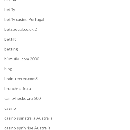
betify
betify casino Portugal
betspecial.co.uk 2
bettilt
betting
bilimufku.com 2000
blog
braintreerec.com3
brunch-cafe.ru
camp-hockey.ru 500
casino
casino spinstralia Australia
casino sprin rise Australia