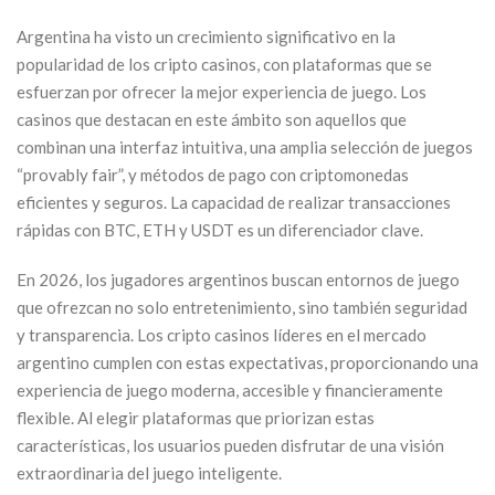
Argentina ha visto un crecimiento significativo en la
popularidad de los cripto casinos, con plataformas que se
esfuerzan por ofrecer la mejor experiencia de juego. Los
casinos que destacan en este ámbito son aquellos que
combinan una interfaz intuitiva, una amplia selección de juegos
“provably fair”, y métodos de pago con criptomonedas
eficientes y seguros. La capacidad de realizar transacciones
rápidas con BTC, ETH y USDT es un diferenciador clave.
En 2026, los jugadores argentinos buscan entornos de juego
que ofrezcan no solo entretenimiento, sino también seguridad
y transparencia. Los cripto casinos líderes en el mercado
argentino cumplen con estas expectativas, proporcionando una
experiencia de juego moderna, accesible y financieramente
flexible. Al elegir plataformas que priorizan estas
características, los usuarios pueden disfrutar de una visión
extraordinaria del juego inteligente.