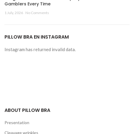
Gamblers Every Time
1 July, 2026
No Comments
PILLOW BRA EN INSTAGRAM
Instagram has returned invalid data.
ABOUT PILLOW BRA
Presentation
Cleavage wrinkles