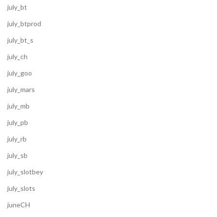
july_bt
july_btprod
july_bt_s
july_ch
july_goo
july_mars
july_mb
july_pb
july_rb
july_sb
july_slotbey
july_slots
juneCH