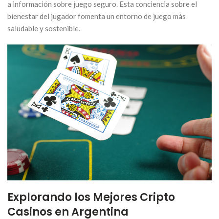
a información sobre juego seguro. Esta conciencia sobre el
bienestar del jugador fomenta un entorno de juego más
saludable y sostenible.
Explorando los Mejores Cripto
Casinos en Argentina