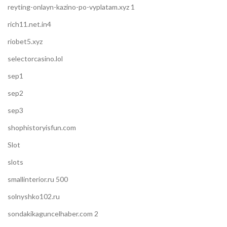
reyting-onlayn-kazino-po-vyplatam.xyz 1
rich11.net.in4
riobet5.xyz
selectorcasino.lol
sep1
sep2
sep3
shophistoryisfun.com
Slot
slots
smallinterior.ru 500
solnyshko102.ru
sondakikaguncelhaber.com 2