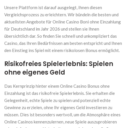
Unsere Plattform ist darauf ausgelegt, Ihnen diesen
Vergleichsprozess zu erleichtern. Wir bündeln die besten und
aktuellsten Angebote für Online Casino Boni ohne Einzahlung
für Deutschland im Jahr 2026 und stellen sie Ihnen
übersichtlich dar. So finden Sie schnell und unkompliziert das
Casino, das Ihren Bedürfnissen am besten entspricht und Ihnen
den Einstieg ins Spiel mit einem risikolosen Bonus ermöglicht.
Risikofreies Spielerlebnis: Spielen
ohne eigenes Geld
Das Kernprinzip hinter einem Online Casino Bonus ohne
Einzahlung ist das risikofreie Spielerlebnis. Sie erhalten die
Gelegenheit, echte Spiele zu spielen und potenziell echte
Gewinne zu erzielen, ohne Ihr eigenes Geld investieren zu
müssen. Dies ist besonders wertvoll, um die Atmosphäre eines
Online Casinos kennenzulernen, neue Spiele auszuprobieren