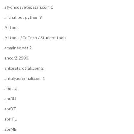
afyonsosyetepazari.com 1
ai chat bot python 9
AI tools
AI tools / EdTech / Student tools
amminex.net 2
ancorZ 2500
ankaratarotfali.com 2
antalyaerenhali.com 1
aposta
aprBH
aprBT
aprIPL
aprMB