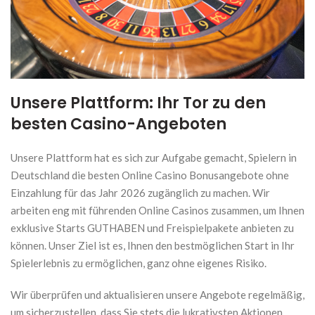
Unsere Plattform: Ihr Tor zu den
besten Casino-Angeboten
Unsere Plattform hat es sich zur Aufgabe gemacht, Spielern in
Deutschland die besten Online Casino Bonusangebote ohne
Einzahlung für das Jahr 2026 zugänglich zu machen. Wir
arbeiten eng mit führenden Online Casinos zusammen, um Ihnen
exklusive Starts GUTHABEN und Freispielpakete anbieten zu
können. Unser Ziel ist es, Ihnen den bestmöglichen Start in Ihr
Spielerlebnis zu ermöglichen, ganz ohne eigenes Risiko.
Wir überprüfen und aktualisieren unsere Angebote regelmäßig,
um sicherzustellen, dass Sie stets die lukrativsten Aktionen