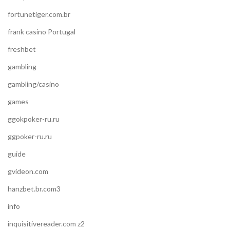
fortunetiger.com.br
frank casino Portugal
freshbet
gambling
gambling/casino
games
ggokpoker-ru.ru
ggpoker-ru.ru
guide
gvideon.com
hanzbet.br.com3
info
inquisitivereader.com z2