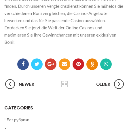
finden. Durch unseren Vergleichsdienst können Sie mühelos die
verschiedenen Boni vergleichen, die Casino-Angebote
bewerten und das für Sie passende Casino auswählen.
Entdecken Sie jetzt die Welt der Online Casinos und
maximieren Sie Ihre Gewinnchancen mit unseren exklusiven
Boni!
NEWER
OLDER
CATEGORIES
! Без рубрики