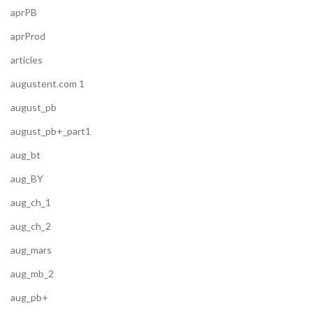
aprPB
aprProd
articles
augustent.com 1
august_pb
august_pb+_part1
aug_bt
aug_BY
aug_ch_1
aug_ch_2
aug_mars
aug_mb_2
aug_pb+