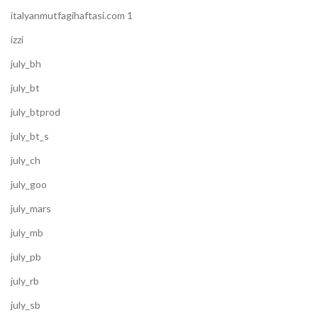
italyanmutfagihaftasi.com 1
izzi
july_bh
july_bt
july_btprod
july_bt_s
july_ch
july_goo
july_mars
july_mb
july_pb
july_rb
july_sb