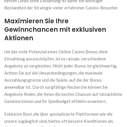
besten Deals ohne Einzahlung ist daher ein wichtiger
Bestandteil der Strategie vieler erfahrener Casino-Besucher.
Maximieren Sie Ihre
Gewinnchancen mit exklusiven
Aktionen
Um das volle Potenzial eines Online Casino Bonus ohne
Einzahlung auszuschöpfen, ist es ratsam, verschiedene
Angebote zu vergleichen. Nicht jeder Bonus ist gleichwertig.
Achten Sie auf die Umsatzbedingungen, die maximale
Auszahlungsgrenze und die Spiele, auf die der Bonus
anwendbar ist. Durch sorgfältige Recherche können Sie
Angebote finden, die Ihnen die besten Chancen auf tatsächliche
Gewinne bieten und Ihr Spielbudget effektiv erweitern.
Exklusive Boni, die über spezialisierte Plattformen wie die
unsere zugänglich sind, bieten oft bessere Konditionen als