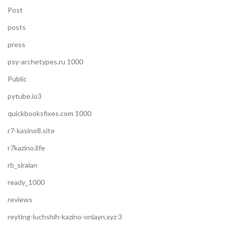
Post
posts
press
psy-archetypes.ru 1000
Public
pytube.io3
quickbooksfixes.com 1000
r7-kasino8.site
r7kazino.life
rb_siralan
ready_1000
reviews
reyting-luchshih-kazino-onlayn.xyz 3