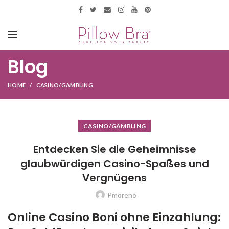
Blog
HOME
CASINO/GAMBLING
CASINO/GAMBLING
Entdecken Sie die Geheimnisse
glaubwürdigen Casino-Spaßes und
Vergnügens
Pmoreno
Online Casino Boni ohne Einzahlung: