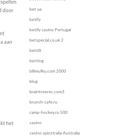
lspellen
bet ua
ld door
betify
betify casino Portugal
ent
betspecial.co.uk 2
la aan
bettilt
betting
bilimufku.com 2000
blog
braintreerec.com3
brunch-cafe.ru
camp-hockey.ru 500
casino
kt het
casino spinstralia Australia