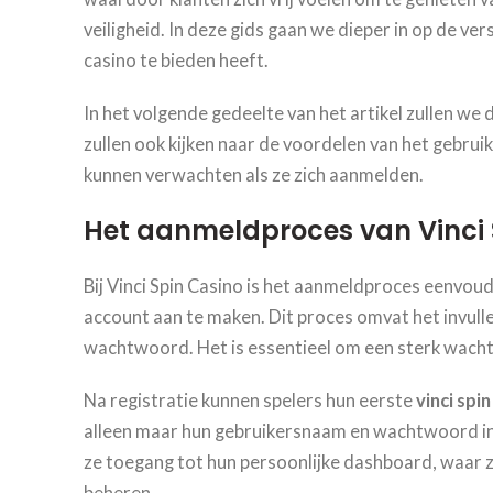
veiligheid. In deze gids gaan we dieper in op de ver
casino te bieden heeft.
In het volgende gedeelte van het artikel zullen we 
zullen ook kijken naar de voordelen van het gebrui
kunnen verwachten als ze zich aanmelden.
Het aanmeldproces van Vinci 
Bij Vinci Spin Casino is het aanmeldproces eenvoud
account aan te maken. Dit proces omvat het invull
wachtwoord. Het is essentieel om een sterk wachtw
Na registratie kunnen spelers hun eerste
vinci spin
alleen maar hun gebruikersnaam en wachtwoord in
ze toegang tot hun persoonlijke dashboard, waar 