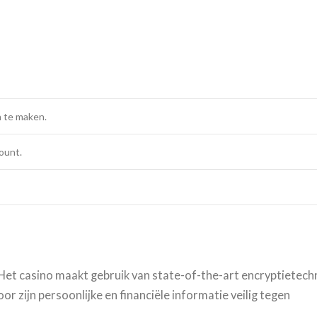
 te maken.
count.
no. Het casino maakt gebruik van state-of-the-art encryptietec
 zijn persoonlijke en financiële informatie veilig tegen