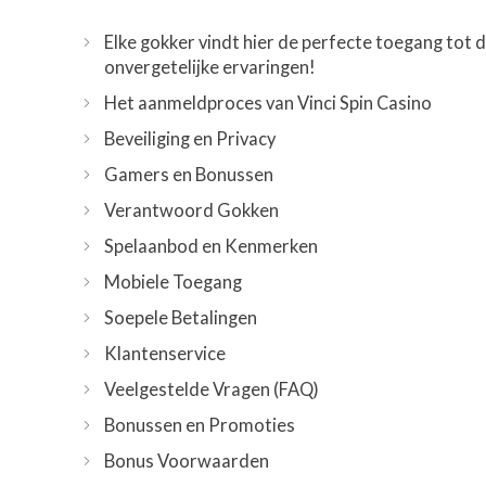
Elke gokker vindt hier de perfecte toegang tot d
onvergetelijke ervaringen!
Het aanmeldproces van Vinci Spin Casino
Beveiliging en Privacy
Gamers en Bonussen
Verantwoord Gokken
Spelaanbod en Kenmerken
Mobiele Toegang
Soepele Betalingen
Klantenservice
Veelgestelde Vragen (FAQ)
Bonussen en Promoties
Bonus Voorwaarden