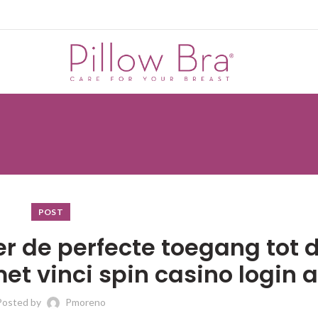
POST
er de perfecte toegang tot 
t vinci spin casino login a
Posted by
Pmoreno