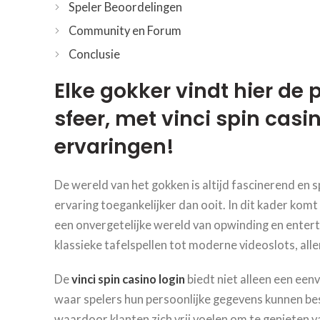
Speler Beoordelingen
Community en Forum
Conclusie
Elke gokker vindt hier de
sfeer, met vinci spin casin
ervaringen!
De wereld van het gokken is altijd fascinerend en
ervaring toegankelijker dan ooit. In dit kader kom
een onvergetelijke wereld van opwinding en enterta
klassieke tafelspellen tot moderne videoslots, all
De
vinci spin casino login
biedt niet alleen een een
waar spelers hun persoonlijke gegevens kunnen bes
waardoor klanten zich vrij voelen om te genieten v