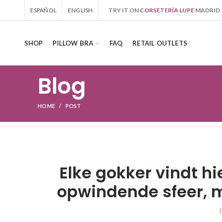
ESPAÑOL
ENGLISH
TRY IT ON
CORSETERÍA LUPE
MADRID
SHOP
PILLOW BRA
FAQ
RETAIL OUTLETS
Blog
HOME
POST
Elke gokker vindt hi
opwindende sfeer, me