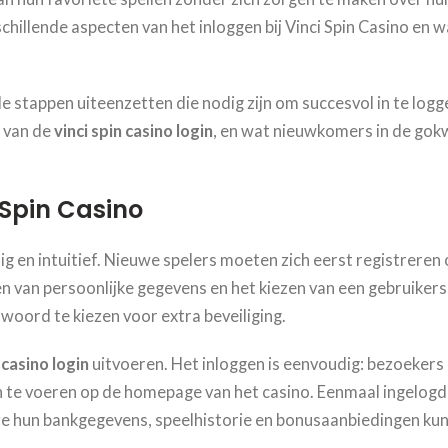
schillende aspecten van het inloggen bij Vinci Spin Casino en w
de stappen uiteenzetten die nodig zijn om succesvol in te log
k van de
vinci spin casino login
, en wat nieuwkomers in de gok
Spin Casino
ig en intuitief. Nieuwe spelers moeten zich eerst registreren
en van persoonlijke gegevens en het kiezen van een gebruike
oord te kiezen voor extra beveiliging.
 casino login
uitvoeren. Het inloggen is eenvoudig: bezoekers
 te voeren op de homepage van het casino. Eenmaal ingelog
ze hun bankgegevens, speelhistorie en bonusaanbiedingen ku