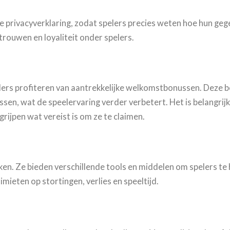
e privacyverklaring, zodat spelers precies weten hoe hun ge
trouwen en loyaliteit onder spelers.
elers profiteren van aantrekkelijke welkomstbonussen. Deze 
ssen, wat de speelervaring verder verbetert. Het is belangrij
ijpen wat vereist is om ze te claimen.
ken. Ze bieden verschillende tools en middelen om spelers te
mieten op stortingen, verlies en speeltijd.