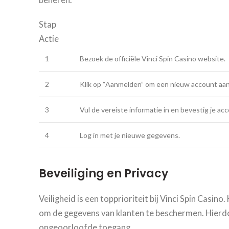
beheren.
Stap
Actie
1
Bezoek de officiële Vinci Spin Casino website.
2
Klik op “Aanmelden” om een nieuw account aan
3
Vul de vereiste informatie in en bevestig je ac
4
Log in met je nieuwe gegevens.
Beveiliging en Privacy
Veiligheid is een topprioriteit bij Vinci Spin Casi
om de gegevens van klanten te beschermen. Hierdoor
ongeoorloofde toegang.