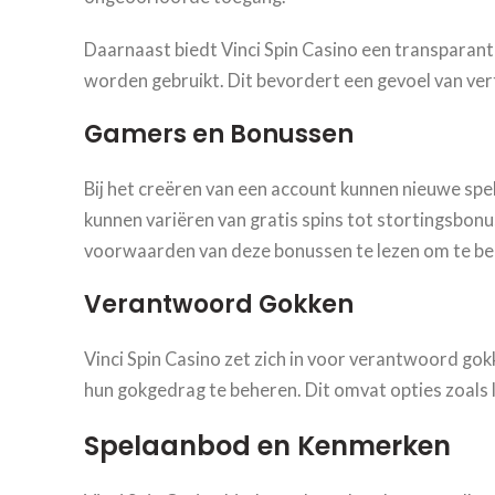
Daarnaast biedt Vinci Spin Casino een transparant
worden gebruikt. Dit bevordert een gevoel van ver
Gamers en Bonussen
Bij het creëren van een account kunnen nieuwe sp
kunnen variëren van gratis spins tot stortingsbonu
voorwaarden van deze bonussen te lezen om te begr
Verantwoord Gokken
Vinci Spin Casino zet zich in voor verantwoord gok
hun gokgedrag te beheren. Dit omvat opties zoals li
Spelaanbod en Kenmerken