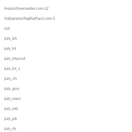
inquisitivereader.com z2
italyanmutfagihaftasi.com 1
izzi
july_bh
july_bt
july_btprod
july_bt_s
july_ch
july_goo
july_mars
july_mb
july_pb
july_rb