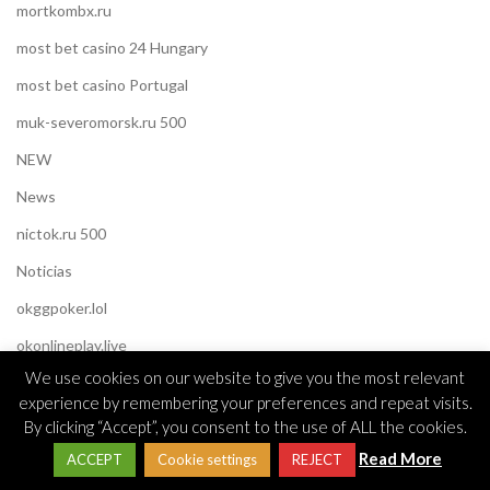
mortkombx.ru
most bet casino 24 Hungary
most bet casino Portugal
muk-severomorsk.ru 500
NEW
News
nictok.ru 500
Noticias
okggpoker.lol
okonlineplay.live
We use cookies on our website to give you the most relevant
Omegle
experience by remembering your preferences and repeat visits.
Omegle cc
By clicking “Accept”, you consent to the use of ALL the cookies.
Online Casino
Read More
ACCEPT
Cookie settings
REJECT