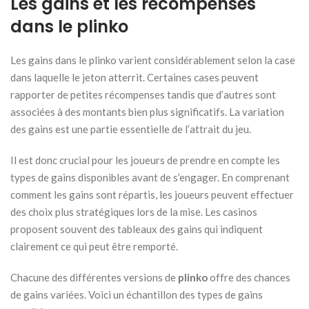
Les gains et les récompenses
dans le plinko
Les gains dans le plinko varient considérablement selon la case
dans laquelle le jeton atterrit. Certaines cases peuvent
rapporter de petites récompenses tandis que d’autres sont
associées à des montants bien plus significatifs. La variation
des gains est une partie essentielle de l’attrait du jeu.
Il est donc crucial pour les joueurs de prendre en compte les
types de gains disponibles avant de s’engager. En comprenant
comment les gains sont répartis, les joueurs peuvent effectuer
des choix plus stratégiques lors de la mise. Les casinos
proposent souvent des tableaux des gains qui indiquent
clairement ce qui peut être remporté.
Chacune des différentes versions de
plinko
offre des chances
de gains variées. Voici un échantillon des types de gains