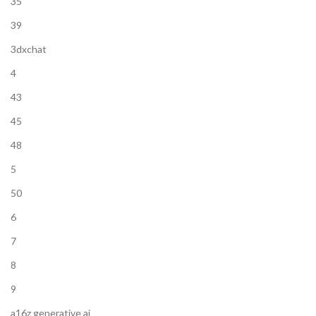
35
39
3dxchat
4
43
45
48
5
50
6
7
8
9
a16z generative ai