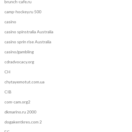
brunch-cafe.ru
camp-hockey.ru 500
casino
casino spinstralia Australia
casino sprin rise Australia
casino/gambling
cdradvocacy.org
CH
chytayemotut.com.ua
CIB
com-cam.org2
dkmarino.ru 2000
dogakentkres.com 2
EC