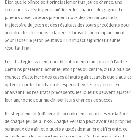
Bien que le plinko soit principalement un jeu de chance, une
certaine stratégie peut améliorer les chances de gagner. Les
joueurs observateurs prennent note des tendances de la
trajectoire du jeton et des résultats des tours précédents pour
prendre des décisions éclairées. Choisir le bon emplacement
pour lâcher le jeton peut avoir un impact significatif sur le
résultat final.
Les stratégies varient considérablement d’un joueur à l’autre.
Certains préfèrent lâcher le jeton près du centre, où il a plus de
chances d’atteindre des cases à hauts gains, tandis que d’autres
optent pour les bords, où ils espèrent éviter les pertes. En
analysant les résultats précédents, les joueurs peuvent ajuster
leur approche pour maximiser leurs chances de succès.
Il est également judicieux de prendre en compte les variations
de chaque jeu de
plinko
. Chaque version peut avoir ses propres
panneaux de gain et piquets ajustés de manière différente, ce
qui influence le comportement du jeton. C’est pourquoi il est