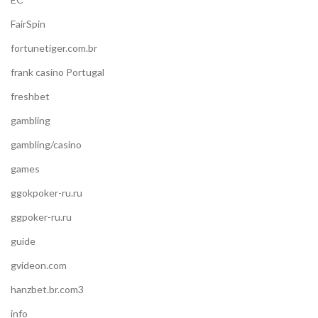
FairSpin
fortunetiger.com.br
frank casino Portugal
freshbet
gambling
gambling/casino
games
ggokpoker-ru.ru
ggpoker-ru.ru
guide
gvideon.com
hanzbet.br.com3
info