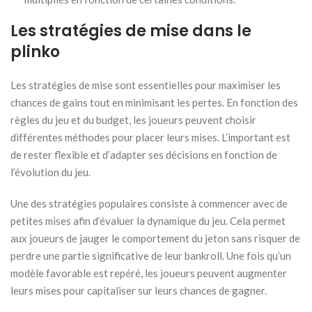
Les stratégies de mise dans le
plinko
Les stratégies de mise sont essentielles pour maximiser les
chances de gains tout en minimisant les pertes. En fonction des
règles du jeu et du budget, les joueurs peuvent choisir
différentes méthodes pour placer leurs mises. L’important est
de rester flexible et d’adapter ses décisions en fonction de
l’évolution du jeu.
Une des stratégies populaires consiste à commencer avec de
petites mises afin d’évaluer la dynamique du jeu. Cela permet
aux joueurs de jauger le comportement du jeton sans risquer de
perdre une partie significative de leur bankroll. Une fois qu’un
modèle favorable est repéré, les joueurs peuvent augmenter
leurs mises pour capitaliser sur leurs chances de gagner.