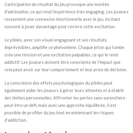
L’anticipation du résultat du jeu provoque une montée
d’adrénaline, ce qui rend l’expérience très engaging. Les joueurs
ressentent une connexion émotionnelle avec le jeu, incitant
souvent à jouer davantage pour revivre cette excitation.
Le plinko, avec son visuel engageant et ses résultats
imprévisibles, amplifie ce phénomène. Chaque jeton qui tombe
crée une tension et une excitation palpables, ce qui le rend
addictif. Les joueurs doivent être conscients de l’impact que
cela peut avoir sur leur comportement et leur prise de décision.
La conscience des effets psychologiques du plinko peut
également aider les joueurs à gérer leurs attentes et à établir
des limites personnelles. Affronter les pertes sans surenchère
peut être un défi, mais avec une approche équilibrée, il est
possible de profiter du jeu tout en minimisant les risques
d’addiction.