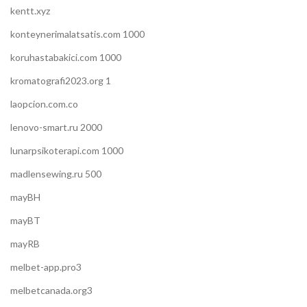
kentt.xyz
konteynerimalatsatis.com 1000
koruhastabakici.com 1000
kromatografi2023.org 1
laopcion.com.co
lenovo-smart.ru 2000
lunarpsikoterapi.com 1000
madlensewing.ru 500
mayBH
mayBT
mayRB
melbet-app.pro3
melbetcanada.org3