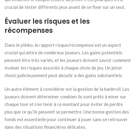
crucial de tester différents jeux avant de se fixer sur un seul.
Évaluer les risques et les
récompenses
Dans le plinko, le rapport risque/récompense est un aspect
crucial qui attire de nombreux joueurs. Les gains potentiels
peuvent être très variés, et les joueurs doivent savoir comment
évaluer les risques associés à chaque choix de jeu. Un jeton
choisi judicieusement peut aboutir à des gains substantiels.
Un autre élément à considérer est la gestion de la bankroll. Les
joueurs doivent déterminer combien ils sont prêts à miser sur
chaque tour et s’en tenir à ce montant pour éviter de perdre
plus que ce qu’ils peuvent se permettre. Une bonne gestion des
fonds est essentielle pour continuer à jouer sans se retrouver
dans des situations financières délicates.