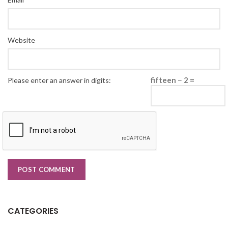
Website
fifteen − 2 =
Please enter an answer in digits:
CATEGORIES