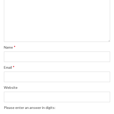
*
Name
*
Email
Website
Please enter an answer in digits: