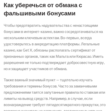
Как уберечься от обмана с
фальшивыми бонусами
Чтобы предотвратить надувательства с ненастоящими
бонусами в интернет-казино, важно сосредотачиваться на
нескольким ключевым аспектам. Во-первых, всегда
удостоверьтесь в аккредитацию платформы. Легальные
казино, как Get X, обязаны располагать сертификат от
признанных органов, таких как Мальта или Кюрасао. Иметь
разрешения не только подтверждает добросовестную игру,
но и защищает участников от обмана.
Также важный значимый пункт — тщательно изучать
требования и термины бонусов. Часто за заманчивыми
предложениями таятся запутанные правила по ставкам или
лимиты на вывод средств. Например, в случае, если
вознаграждение требует пятидесятикратного прокрутки, это
возможно значительно затруднить достижение выигрыша.