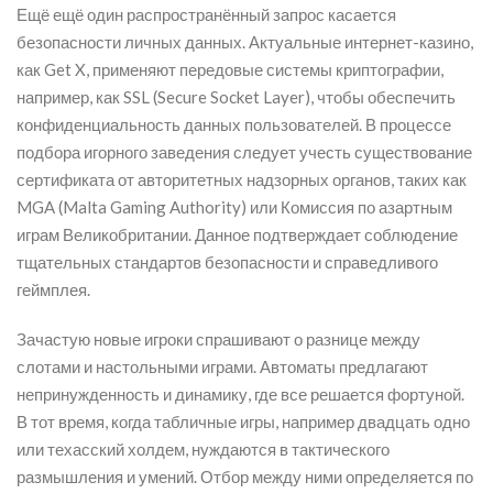
Ещё ещё один распространённый запрос касается
безопасности личных данных. Актуальные интернет-казино,
как Get X, применяют передовые системы криптографии,
например, как SSL (Secure Socket Layer), чтобы обеспечить
конфиденциальность данных пользователей. В процессе
подбора игорного заведения следует учесть существование
сертификата от авторитетных надзорных органов, таких как
MGA (Malta Gaming Authority) или Комиссия по азартным
играм Великобритании. Данное подтверждает соблюдение
тщательных стандартов безопасности и справедливого
геймплея.
Зачастую новые игроки спрашивают о разнице между
слотами и настольными играми. Автоматы предлагают
непринужденность и динамику, где все решается фортуной.
В тот время, когда табличные игры, например двадцать одно
или техасский холдем, нуждаются в тактического
размышления и умений. Отбор между ними определяется по