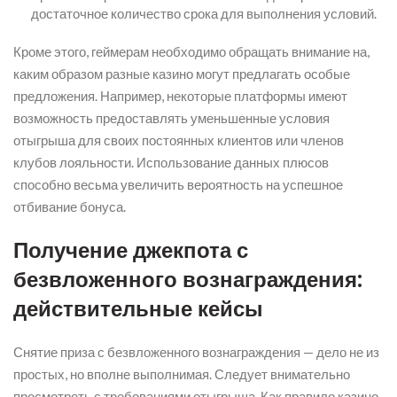
достаточное количество срока для выполнения условий.
Кроме этого, геймерам необходимо обращать внимание на,
каким образом разные казино могут предлагать особые
предложения. Например, некоторые платформы имеют
возможность предоставлять уменьшенные условия
отыгрыша для своих постоянных клиентов или членов
клубов лояльности. Использование данных плюсов
способно весьма увеличить вероятность на успешное
отбивание бонуса.
Получение джекпота с
безвложенного вознаграждения:
действительные кейсы
Снятие приза с безвложенного вознаграждения — дело не из
простых, но вполне выполнимая. Следует внимательно
просмотреть с требованиями отыгрыша. Как правило казино