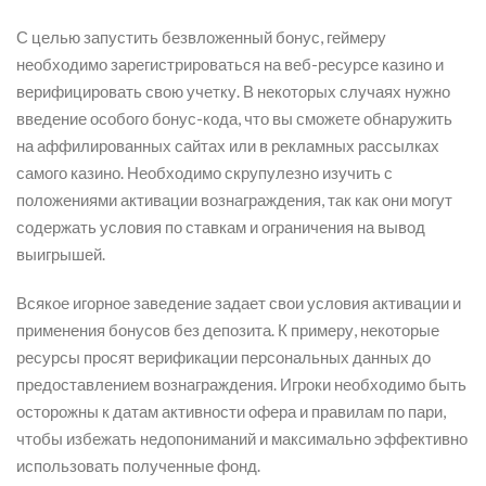
С целью запустить безвложенный бонус, геймеру
необходимо зарегистрироваться на веб-ресурсе казино и
верифицировать свою учетку. В некоторых случаях нужно
введение особого бонус-кода, что вы сможете обнаружить
на аффилированных сайтах или в рекламных рассылках
самого казино. Необходимо скрупулезно изучить с
положениями активации вознаграждения, так как они могут
содержать условия по ставкам и ограничения на вывод
выигрышей.
Всякое игорное заведение задает свои условия активации и
применения бонусов без депозита. К примеру, некоторые
ресурсы просят верификации персональных данных до
предоставлением вознаграждения. Игроки необходимо быть
осторожны к датам активности офера и правилам по пари,
чтобы избежать недопониманий и максимально эффективно
использовать полученные фонд.