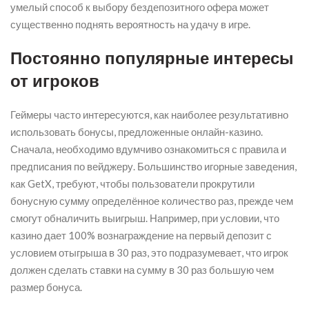
умелый способ к выбору бездепозитного офера может
существенно поднять вероятность на удачу в игре.
Постоянно популярные интересы
от игроков
Геймеры часто интересуются, как наиболее результативно
использовать бонусы, предложенные онлайн-казино.
Сначала, необходимо вдумчиво ознакомиться с правила и
предписания по вейджеру. Большинство игорные заведения,
как GetX, требуют, чтобы пользователи прокрутили
бонусную сумму определённое количество раз, прежде чем
смогут обналичить выигрыш. Например, при условии, что
казино дает 100% вознаграждение на первый депозит с
условием отыгрыша в 30 раз, это подразумевает, что игрок
должен сделать ставки на сумму в 30 раз большую чем
размер бонуса.