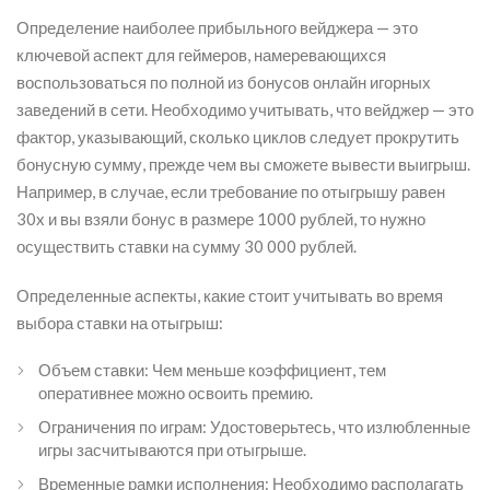
Определение наиболее прибыльного вейджера — это
ключевой аспект для геймеров, намеревающихся
воспользоваться по полной из бонусов онлайн игорных
заведений в сети. Необходимо учитывать, что вейджер — это
фактор, указывающий, сколько циклов следует прокрутить
бонусную сумму, прежде чем вы сможете вывести выигрыш.
Например, в случае, если требование по отыгрышу равен
30x и вы взяли бонус в размере 1000 рублей, то нужно
осуществить ставки на сумму 30 000 рублей.
Определенные аспекты, какие стоит учитывать во время
выбора ставки на отыгрыш:
Объем ставки: Чем меньше коэффициент, тем
оперативнее можно освоить премию.
Ограничения по играм: Удостоверьтесь, что излюбленные
игры засчитываются при отыгрыше.
Временные рамки исполнения: Необходимо располагать