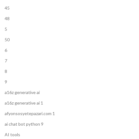
45
48
5
50
6
7
8
9
a16z generative ai
a16z generative ai 1
afyonsosyetepazari.com 1
ai chat bot python 9
AI tools