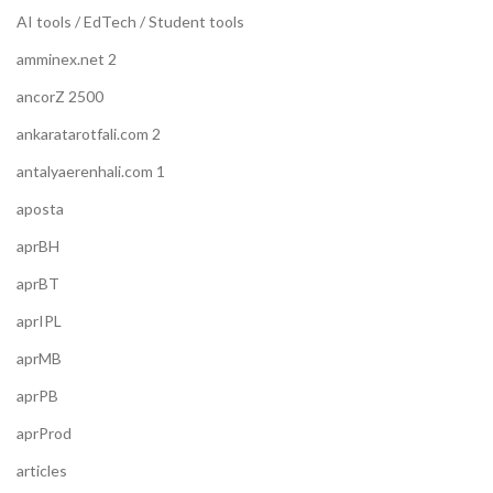
AI tools / EdTech / Student tools
amminex.net 2
ancorZ 2500
ankaratarotfali.com 2
antalyaerenhali.com 1
aposta
aprBH
aprBT
aprIPL
aprMB
aprPB
aprProd
articles