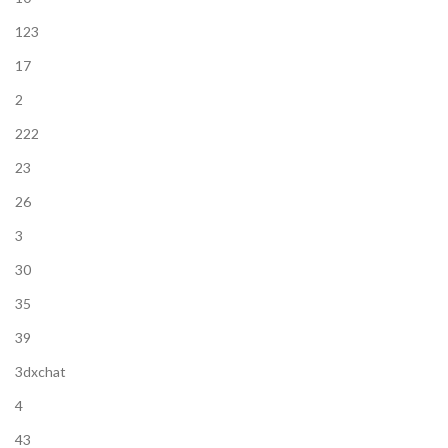
123
17
2
222
23
26
3
30
35
39
3dxchat
4
43