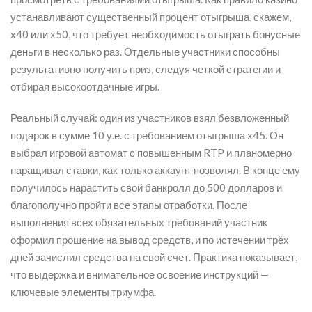
устанавливают существенный процент отыгрыша, скажем,
x40 или x50, что требует необходимость отыграть бонусные
деньги в несколько раз. Отдельные участники способны
результативно получить приз, следуя четкой стратегии и
отбирая высокоотдачные игры.
Реальный случай: один из участников взял безвложенный
подарок в сумме 10 у.е. с требованием отыгрыша x45. Он
выбрал игровой автомат с повышенным RTP и планомерно
наращивал ставки, как только аккаунт позволял. В конце ему
получилось нарастить свой банкролл до 500 долларов и
благополучно пройти все этапы отработки. После
выполнения всех обязательных требований участник
оформил прошение на вывод средств, и по истечении трёх
дней зачислил средства на свой счет. Практика показывает,
что выдержка и внимательное освоение инструкций —
ключевые элементы триумфа.