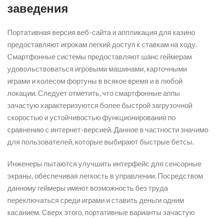
заведения
Портативная версия веб-сайта и аппликация для казино
предоставляют игрокам легкий доступ к ставкам на ходу.
Смартфонные системы предоставляют шанс геймерам
удовольствоваться игровыми машинами, карточными
играми и колесом фортуны в всякое время и в любой
локации. Следует отметить, что смартфонные аппы
зачастую характеризуются более быстрой загрузочной
скоростью и устойчивостью функционирования по
сравнению с интернет-версией. Данное в частности значимо
для пользователей, которые выбирают быстрые бетсы.
Инженеры пытаются улучшить интерфейс для сенсорные
экраны, обеспечивая легкость в управлении. Посредством
данному геймеры имеют возможность без труда
переключаться среди играми и ставить деньги одним
касанием. Сверх этого, портативные варианты зачастую