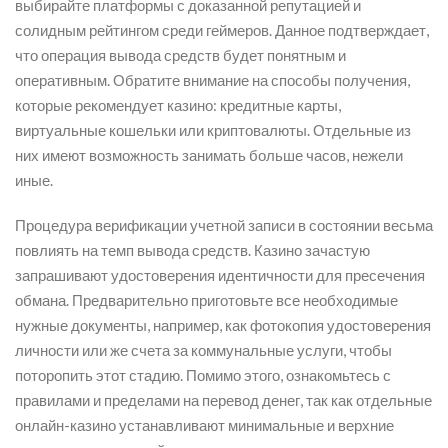
выбирайте платформы с доказанной репутацией и
солидным рейтингом среди геймеров. Данное подтверждает,
что операция вывода средств будет понятным и
оперативным. Обратите внимание на способы получения,
которые рекомендует казино: кредитные карты,
виртуальные кошельки или криптовалюты. Отдельные из
них имеют возможность занимать больше часов, нежели
иные.
Процедура верификации учетной записи в состоянии весьма
повлиять на темп вывода средств. Казино зачастую
запрашивают удостоверения идентичности для пресечения
обмана. Предварительно приготовьте все необходимые
нужные документы, например, как фотокопия удостоверения
личности или же счета за коммунальные услуги, чтобы
поторопить этот стадию. Помимо этого, ознакомьтесь с
правилами и пределами на перевод денег, так как отдельные
онлайн-казино устанавливают минимальные и верхние