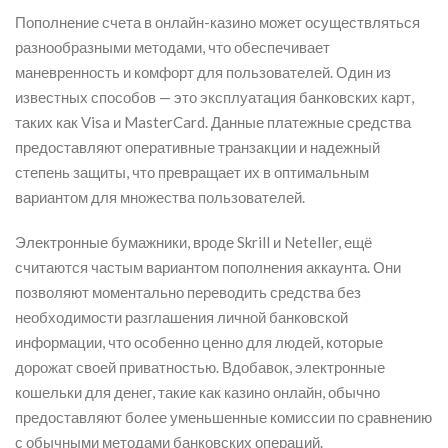
Пополнение счета в онлайн-казино может осуществляться
разнообразными методами, что обеспечивает
маневренность и комфорт для пользователей. Один из
известных способов — это эксплуатация банковских карт,
таких как Visa и MasterCard. Данные платежные средства
предоставляют оперативные транзакции и надежный
степень защиты, что превращает их в оптимальным
вариантом для множества пользователей.
Электронные бумажники, вроде Skrill и Neteller, ещё
считаются частым вариантом пополнения аккаунта. Они
позволяют моментально переводить средства без
необходимости разглашения личной банковской
информации, что особенно ценно для людей, которые
дорожат своей приватностью. Вдобавок, электронные
кошельки для денег, такие как казино онлайн, обычно
предоставляют более уменьшенные комиссии по сравнению
с обычными методами банковских операций.