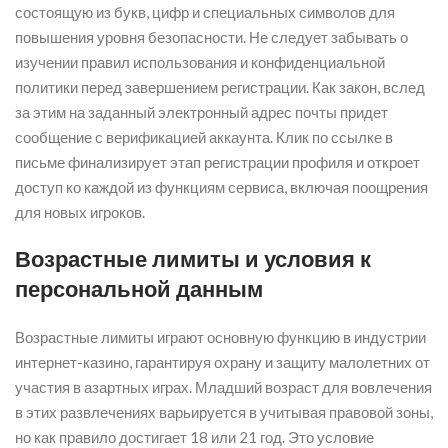
состоящую из букв, цифр и специальных символов для
повышения уровня безопасности. Не следует забывать о
изучении правил использования и конфиденциальной
политики перед завершением регистрации. Как закон, вслед
за этим на заданный электронный адрес почты придет
сообщение с верификацией аккаунта. Клик по ссылке в
письме финализирует этап регистрации профиля и откроет
доступ ко каждой из функциям сервиса, включая поощрения
для новых игроков.
Возрастные лимиты и условия к
персональной данным
Возрастные лимиты играют основную функцию в индустрии
интернет-казино, гарантируя охрану и защиту малолетних от
участия в азартных играх. Младший возраст для вовлечения
в этих развлечениях варьируется в учитывая правовой зоны,
но как правило достигает 18 или 21 год. Это условие