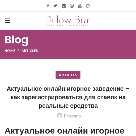
Blog
HOME
ARTICLES
ARTICLES
Актуальное онлайн игорное заведение –
как зарегистрироваться для ставок на
реальные средства
Pmoreno
Актуальное онлайн игорное