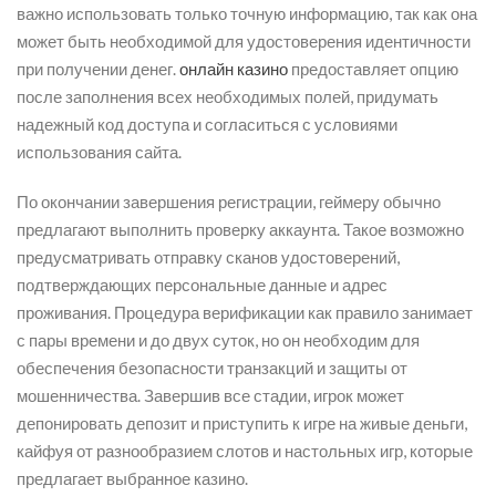
важно использовать только точную информацию, так как она
может быть необходимой для удостоверения идентичности
при получении денег.
онлайн казино
предоставляет опцию
после заполнения всех необходимых полей, придумать
надежный код доступа и согласиться с условиями
использования сайта.
По окончании завершения регистрации, геймеру обычно
предлагают выполнить проверку аккаунта. Такое возможно
предусматривать отправку сканов удостоверений,
подтверждающих персональные данные и адрес
проживания. Процедура верификации как правило занимает
с пары времени и до двух суток, но он необходим для
обеспечения безопасности транзакций и защиты от
мошенничества. Завершив все стадии, игрок может
депонировать депозит и приступить к игре на живые деньги,
кайфуя от разнообразием слотов и настольных игр, которые
предлагает выбранное казино.