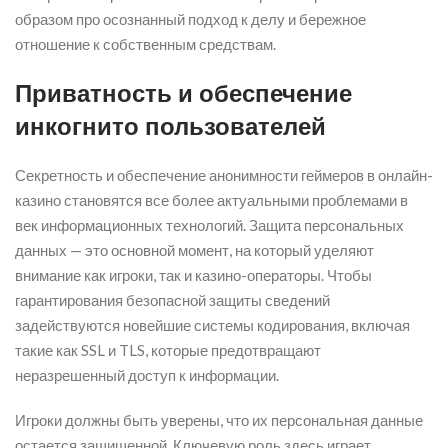
образом про осознанный подход к делу и бережное
отношение к собственным средствам.
Приватность и обеспечение
инкогнито пользователей
Секретность и обеспечение анонимности геймеров в онлайн-
казино становятся все более актуальными проблемами в
век информационных технологий. Защита персональных
данных — это основной момент, на который уделяют
внимание как игроки, так и казино-операторы. Чтобы
гарантирования безопасной защиты сведений
задействуются новейшие системы кодирования, включая
такие как SSL и TLS, которые предотвращают
неразрешенный доступ к информации.
Игроки должны быть уверены, что их персональная данные
остается защищенной. Ключевую роль здесь играет