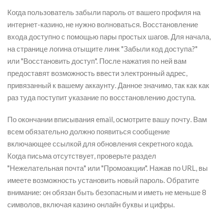
Когда пользователь забыли пароль от вашего профиля на
интернет-казино, не нужно волноваться. Восстановление
входа доступно с помощью пары простых шагов. Для начала,
на странице логина отыщите линк "Забыли код доступа?"
или "Восстановить доступ". После нажатия по ней вам
предоставят возможность ввести электронный адрес,
привязанный к вашему аккаунту. Данное значимо, так как как
раз туда поступит указание по восстановлению доступа.
По окончании вписывания email, осмотрите вашу почту. Вам
всем обязательно должно появиться сообщение
включающее ссылкой для обновления секретного кода.
Когда письма отсутствует, проверьте раздел
"Нежелательная почта" или "Промоакции". Нажав по URL, вы
имеете возможность установить новый пароль. Обратите
внимание: он обязан быть безопасным и иметь не меньше 8
символов, включая казино онлайн буквы и цифры.