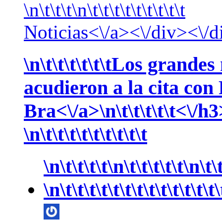
\n\t\t\t\n\t\t\t\t\t\t\t\t\t
Noticias<\/a><\/div><\/div>\
\n\t\t\t\t\t\t
Los grandes 
acudieron a la cita con 
Bra<\/a>\n\t\t\t\t\t<\/h3>\n
\n\t\t\t\t\t\t\t\t\t
\n\t\t\t\t\n\t\t\t\t\t\n\t\t
\n\t\t\t\t\t\t\t\t\t\t\t\t\t\