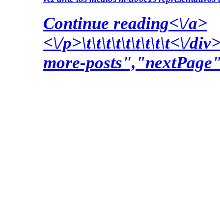
Continue reading<\/a>
<\/p>\t\t\t\t\t\t\t\t\t<\/div
more-posts","nextPage