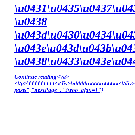
\u0431\u0435\u0437\u04
\u0438
\u043d\u0430\u0434\u04
\u043e\u043d\u043b\u04
\u0438\u0433\u043e\u044
Continue reading<\/a>
<\/p>\t\t\t\t\t\t\t\t\t<\/div>
\n\t\t\t\n\t\t\t\n\t\t\t\t\t<\/d
posts","nextPage":"?woo_ajax=1"}