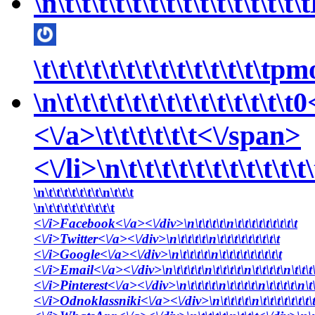
\n\t\t\t\t\t\t\t\t\t\t\t\t\t\t\t
\t\t\t\t\t\t\t\t\t\t\t\t\t\t
pmor
\n\t\t\t\t\t\t\t\t\t\t\t\t\t\t
0
<\/a>\t\t\t\t\t\t<\/span>
<\/li>\n\t\t\t\t\t\t\t\t\t\t\t
\n\t\t\t\t\t\t\t\n\t\t\t
\n\t\t\t\t\t\t\t\t\t
<\/i>Facebook<\/a><\/div>\n\t\t\t\t\n\t\t\t\t\t\t\t\t\t
<\/i>Twitter<\/a><\/div>\n\t\t\t\t\n\t\t\t\t\t\t\t\t\t
<\/i>Google<\/a><\/div>\n\t\t\t\t\n\t\t\t\t\t\t\t\t\t
<\/i>Email<\/a><\/div>\n\t\t\t\t\n\t\t\t\t\n\t\t\t\t\n\t\t\t\t\
<\/i>Pinterest<\/a><\/div>\n\t\t\t\t\n\t\t\t\t\n\t\t\t\t\n\t\t\t\t\
<\/i>Odnoklassniki<\/a><\/div>\n\t\t\t\t\n\t\t\t\t\t\t\t\t