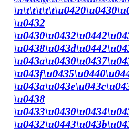
<\/i>WhatsApp<\/a><\/div>\n\t\t\t\t\n\t\t\t<\/div>\n\n\t\t\t\t
\n\t\t\t\t\t\u0420\u043
\u0432
\u0430\u0432\u0442\u04
\u0438\u043d\u0442\u04
\u043a\u0430\u0437\u04
\u043f\u0435\u0440\u04
\u043a\u043e\u043c\u04
\u0438
\u0433\u0430\u0434\u04
\u0432\u0443\u043b\u04