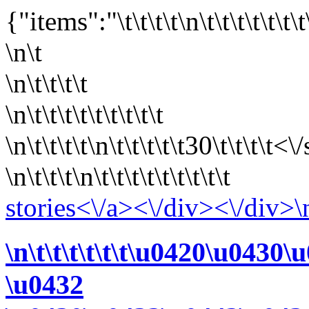
{"items":"\t\t\t\t\n\t\t\t\t\t\t\t
\n\t
\n\t\t\t\t
\n\t\t\t\t\t\t\t\t\t
\n\t\t\t\t
\n\t\t\t\t\t30\t\t\t\t<\
\n\t\t\t\n\t\t\t\t\t\t\t\t\t
stories<\/a><\/div><\/div>\n\t\t
\n\t\t\t\t\t\t
\u0420\u0430\
\u0432